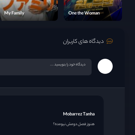
قسمت 15
Taxi Driver
My Family
O
قسمت 16
دیدگاه های کاربران
قسمت 17
قسمت 18
قسمت 19
قسمت 20
Mobarrez Tanha
هنوز فصل دومش نیومده؟
قسمت 21