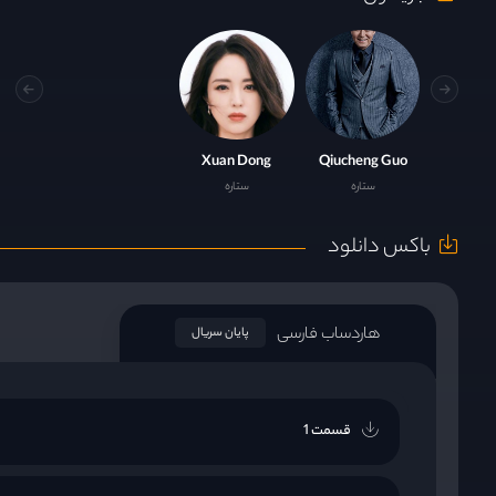
Xuan Dong
Qiucheng Guo
ستاره
ستاره
باکس دانلود
هاردساب فارسی
پایان سریال
قسمت 1