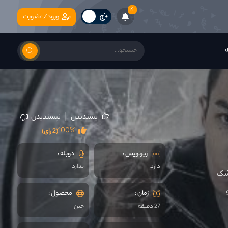
6
ورود/عضویت
ه
پسندیدن
نپسندیدن
100%
(2 رای)
زیرنویس :
دوبله :
دارد
ندارد
زشک
زمان :
محصول :
27 دقیقه
چين