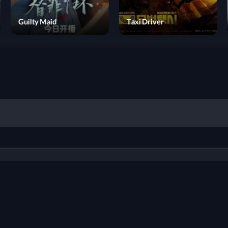
Time
Guilty Maid