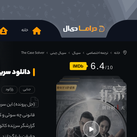
خانه
خانه
ترجمه اختصاصی
سریال
سریال چینی
The Case Solver
6.4
IMDb
دانلود سریال e Solver 2020
جنایی
رازآلود
(حل پرونده).این سری
قانونی چه سوئی و کا
گزارشگر سرزنده کائو