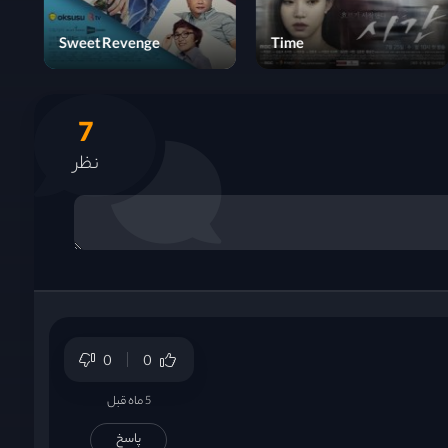
He is Psychometric
Sweet Revenge
7
نظر
0
0
5 ماه قبل
پاسخ