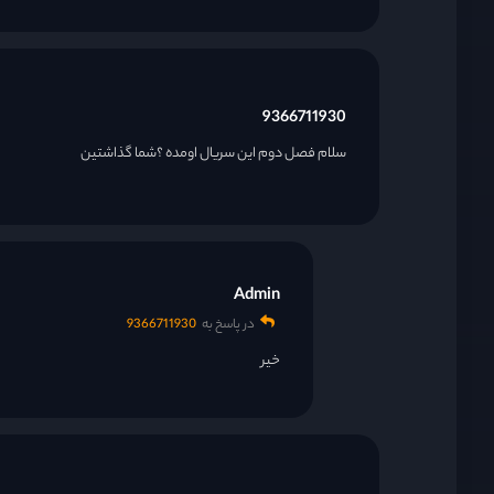
قسمت 22
9366711930
قسمت 23
سلام فصل دوم این سریال اومده ؟شما گذاشتین
قسمت 24
Admin
در پاسخ به
9366711930
خیر