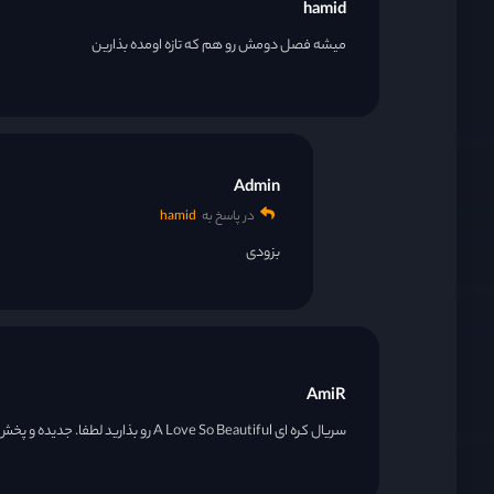
hamid
میشه فصل دومش رو هم که تازه اومده بذارین
Admin
در پاسخ به
hamid
بزودی
AmiR
سریال کره ای A Love So Beautiful رو بذارید لطفا. جدیده و پخش از امروز شده. تو سایت های دیگه اومده