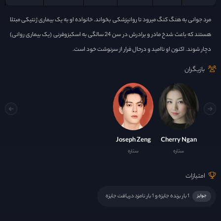
مرد جوانی به هنگ کنگ میرود تا روانپزشکی بخواند. خانواده او به یک بیماری ژنتیکی مبتلا
هستند که باعث شدخ مادر و برادرش در سن 24 سالگی به اسکیزوفرنی (یک بیماری روانی)
دچار شوند. اکنون او ناامید و درحال فرار از سرنوشت خود است.
بازیگران
Joseph Zeng
Cherry Ngan
ستاره
ستاره
امتیازات
1 بار برنده جایزه و 1 بار نامزد دریافت جایزه
جوایز