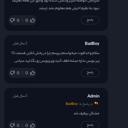
سریالش حوصله سربر وکسل کننده بود ولایق این همه تعریف
نبود به نظرم اخرش هم معلوم نشد چیشد
قسمت 24
پاسخ
0
0
قسمت 25
BadBoy
2 سال قبل
قسمت 26
سلام وخداقوت میخواستم بپرسم چرا در پخش انلاین قسمت 13
زیر نویس نداره میشه لطف کنید وزیرنویس رو بگذارید سپاس
پاسخ
0
0
Admin
2 سال قبل
در پاسخ به
BadBoy
مشکل برطرف شد
پاسخ
0
0