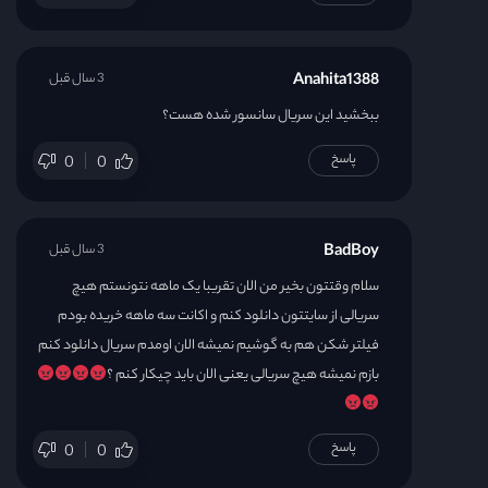
Anahita1388
3 سال قبل
ببخشید این سریال سانسور شده هست؟
پاسخ
0
0
BadBoy
3 سال قبل
سلام وقتتون بخیر من الان تقریبا یک ماهه نتونستم هیچ
سریالی از سایتتون دانلود کنم و اکانت سه ماهه خریده بودم
فیلتر شکن هم به گوشیم نمیشه الان اومدم سریال دانلود کنم
بازم نمیشه هیچ سریالی یعنی الان باید چیکار کنم ؟
پاسخ
0
0