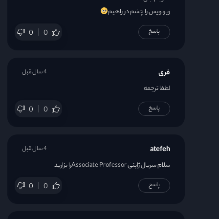
زیرنویس را چشم در راهیم
پاسخ
0
0
فری
4 سال قبل
لطفا ترجمه
پاسخ
0
0
atefeh
4 سال قبل
سلام سریال ژاپنی Associate Professorرا بزارید

پاسخ
0
0