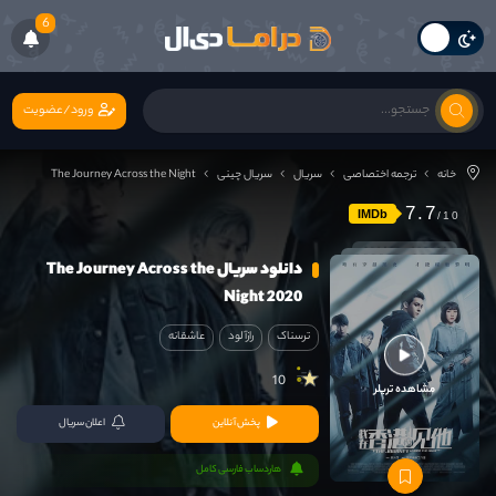
6
ورود/عضویت
خانه
ترجمه اختصاصی
سریال
سریال چینی
The Journey Across the Night
7.7
IMDb
دانلود سریال The Journey Across the
Night 2020
ترسناک
رازآلود
عاشقانه
10
مشاهده تریلر
پخش آنلاین
اعلان سریال
هاردساب فارسی کامل