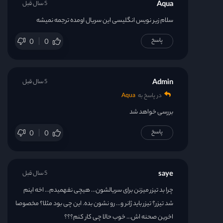
Aqua
5 سال قبل
سلام زیر نویس انگلیسی این سریال اومده ترجمه نمیشه
پاسخ
0
0
Admin
5 سال قبل
در پاسخ به
Aqua
بررسی خواهد شد
پاسخ
0
0
saye
5 سال قبل
چرا بد تیزر میزنن برای سریالشون… هیچی نفهمیدم… اخه اینم
شد تیزر؟ تیزر باید ژانر و… رو نشون بده. این چی بود مثلا؟ مخصوصا
اخرین صحنه اش… خوب حالا چی کار کنم؟؟؟