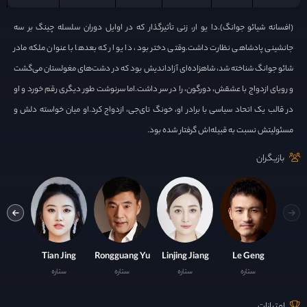
(افسانه شیائو جوانگ).دا یو ار، زنی تأثیرگذار که در اوایل دوران سلسله چینگ بر سه
جانشینی پادشاهی نظارت داشت.وقتی دختر بود، دا یو ار که بعدها با عنوان ملکه‌ مادر
شائو جوانگ شناخته شد، شاهزاده‌ای آزاداندیش بود که در دشت‌های مغولستان می‌گشت
و رویای ازدواج با عشقش، دورگون، را در سر داشت.اما سرنوشت طور دیگری رقم خورد و او
در قالب یک اتحاد سیاسی با برادر او، خونگ تای‌جی، ازدواج کرد.او میان خواسته دلش و
مسئولیتش نسبت به قبیله‌اش گرفتار شده بود.
بازیگران
 Wu
Tian Jing
Rongguang Yu
Linjing Jiang
Le Geng
ستاره
ستاره
ستاره
ستاره
ست
امتیازات