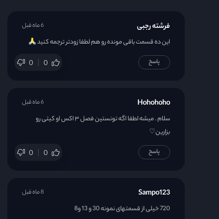
قسمت 22
فرشته رجبی
6 ماه قبل
قسمت 23
این ده قسمت باقی مونده رو هم لطفا زودتر ترجمه کنید
پاسخ
0
0
قسمت 24
قسمت 25
Hohohoho
6 ماه قبل
قسمت 26
سلام . میشه لطفا اگه تونستین فصل ۳ اکس او کیتی رو
بزارین♡
قسمت 27
پاسخ
0
0
قسمت 28
Sampo123
8 ماه قبل
قسمت 29
720 خیلی از قسمتهای نمونه 30 و 13 و8