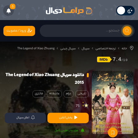
6
ورود/عضویت
خانه
ترجمه اختصاصی
سریال
سریال چینی
The Legend of Xiao Zhuang
7.4
IMDb
دانلود سریال The Legend of Xiao Zhuang
2015
تاریخی
درام
عاشقانه
فانتزی
75
پخش آنلاین
اعلان سریال
هاردساب فارسی کامل