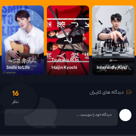
قسمت 14
قسمت 15
قسمت 16
قسمت 17
Tsuiraku JK to
Smile to Life
Haijin Kyoshi
Inherently Kind
قسمت 18
16
قسمت 19
دیدگاه های کاربران
نظر
قسمت 20
قسمت 21