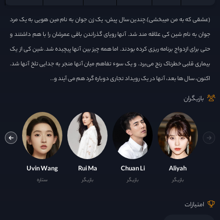
(عشقی که به من میبخشی).چندین سال پیش، یک زن جوان به نام مین هویی به یک مرد
جوان به نام شین کی علاقه مند شد. آنها رویای گذراندن باقی عمرشان را با هم داشتند و
حتی برای ازدواج برنامه ریزی کرده بودند. اما همه چیز بین آنها پیچیده شد. شین کی از یک
بیماری قلبی خطرناک رنج می‌برد. و یک سوء تفاهم میان آنها منجر به جدایی تلخ آنها شد.
اکنون، سال ها بعد، آنها در یک رویداد تجاری دوباره گرد هم می آیند و…
بازیگران
 Chen
Uvin Wang
Rui Ma
Chuan Li
Aliyah
بازیگر
بازیگر
بازیگر
ستاره
با
امتیازات