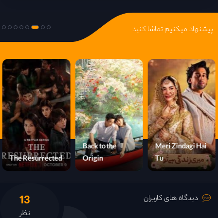
قسمت 23
پیشنهاد میکنیم تماشا کنید
قسمت 24
قسمت 25
قسمت 26
قسمت 27
Back to the
Meri Zindagi Hai
قسمت 28
The Resurrected
Origin
Tu
13
دیدگاه های کاربران
نظر