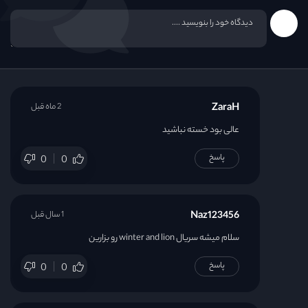
ZaraH
2 ماه قبل
عالی بود خسته نباشید
پاسخ
0
0
Naz123456
1 سال قبل
سلام میشه سریال winter and lion رو بزارین
پاسخ
0
0