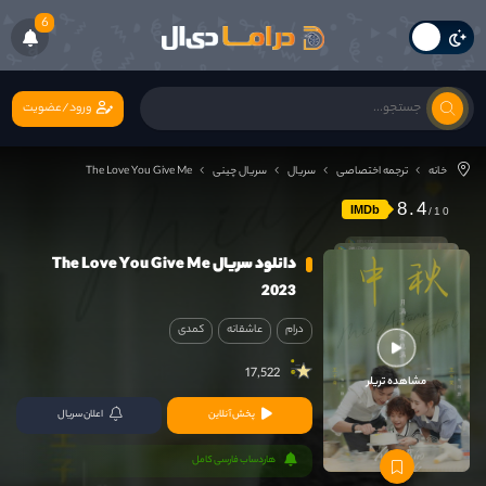
6
ورود/عضویت
خانه
ترجمه اختصاصی
سریال
سریال چینی
The Love You Give Me
8.4
IMDb
دانلود سریال The Love You Give Me
2023
درام
عاشقانه
کمدی
17,522
مشاهده تریلر
پخش آنلاین
اعلان سریال
هاردساب فارسی کامل