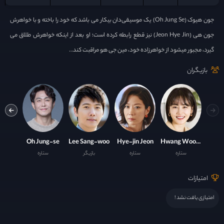
جون هیوک (Oh Jung Se) یک موسیقی‌دان بیکار می باشد که خود را باخته و با خواهرش
جون هی (Jeon Hye Jin) نیز قطع رابطه کرده است؛ او بعد از اینکه خواهرش طلاق می
گیرد، مجبور میشود از خواهرزاده خود، مین جی هو مراقبت کند…
بازیگران
Seon-yeong Park
Oh Jung-se
Lee Sang-woo
Hye-jin Jeon
Hwang Woo-seul-hye
ستاره
ستاره
بازیگر
ستاره
با
امتیازات
امتیازی یافت نشد !