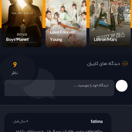
قسمت 16
Love Forever
Boys Planet
Young
Life on Mars
9
دیدگاه های کاربران
نظر
fatima
4 سال قبل
سلام تمام زیرنویس های این سریال حتی چسبیده اون با خود