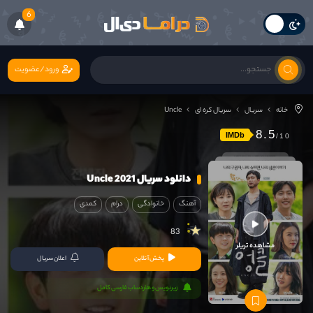
6
ورود/عضویت
خانه
سریال
سریال کره ای
Uncle
8.5
IMDb
دانلود سریال Uncle 2021
آهنگ
خانوادگی
درام
کمدی
83
مشاهده تریلر
پخش آنلاین
اعلان سریال
زیرنویس و هاردساب فارسی کامل