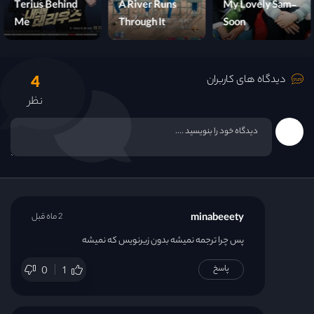
Terius Behind
A River Runs
My Lovely Sam-
Me
Through It
Soon
4
دیدگاه های کاربران
نظر
minabeeety
2 ماه قبل
پس چرا ترجمه نمیشه بدون زیرنویس که نمیشه
پاسخ
0
1