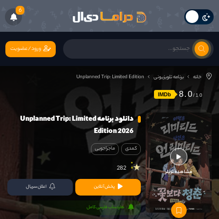
6
ورود/عضویت
خانه
برنامه تلویزیونی
Unplanned Trip: Limited Edition
8.0
IMDb
دانلود برنامه Unplanned Trip: Limited
Edition 2026
کمدی
ماجراجویی
282
مشاهده تریلر
پخش آنلاین
اعلان سریال
هاردساب فارسی کامل