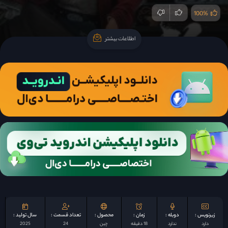
100%
اطلاعات بیشتر
اطلاعات بیشتر
زیرنویس :
دوبله :
زمان :
محصول :
تعداد قسمت :
سال تولید :
دارد
ندارد
18 دقیقه
چين
24
2025