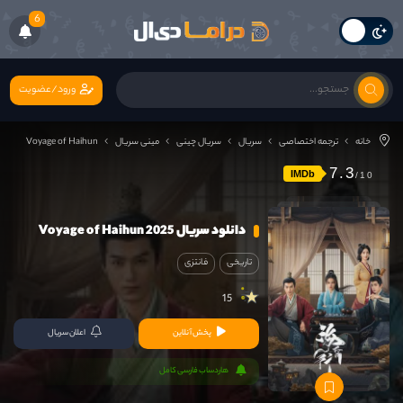
6
ورود/عضویت
خانه
ترجمه اختصاصی
سریال
سریال چینی
مینی سریال
Voyage of Haihun
7.3
IMDb
دانلود سریال Voyage of Haihun 2025
تاریخی
فانتزی
15
پخش آنلاین
اعلان سریال
هاردساب فارسی کامل