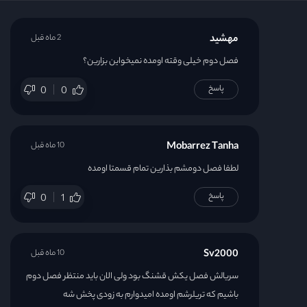
قسمت 22
مهشید
2 ماه قبل
قسمت 23
فصل دوم خیلی وقته اومده نمیخواین بزارین؟
پاسخ
0
0
قسمت 24
Mobarrez Tanha
10 ماه قبل
لطفا فصل دومشم بذارین تمام قسمتا اومده
پاسخ
0
1
Sv2000
10 ماه قبل
سریالش فصل یکش قشنگ بود ولی الان باید منتظر فصل دوم
باشیم که تریلرشم اومده امیدوارم به زودی پخش شه