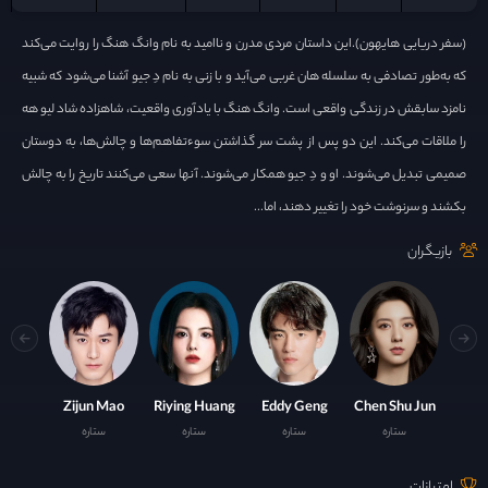
(سفر دریایی هایهون).این داستان مردی مدرن و ناامید به نام وانگ هنگ را روایت می‌کند
که به‌طور تصادفی به سلسله هان غربی می‌آید و با زنی به نام دِ جیو آشنا می‌شود که شبیه
نامزد سابقش در زندگی واقعی است. وانگ هنگ با یادآوری واقعیت، شاهزاده شاد لیو هه
را ملاقات می‌کند. این دو پس از پشت سر گذاشتن سوءتفاهم‌ها و چالش‌ها، به دوستان
صمیمی تبدیل می‌شوند. او و دِ جیو همکار می‌شوند. آنها سعی می‌کنند تاریخ را به چالش
بکشند و سرنوشت خود را تغییر دهند، اما...
بازیگران
Zijun Mao
Riying Huang
Eddy Geng
Chen Shu Jun
ستاره
ستاره
ستاره
ستاره
امتیازات