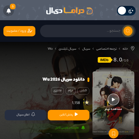
6
ورود/عضویت
خانه
ترجمه اختصاصی
سریال
سریال تایلندی
Wu
8.0
IMDb
دانلود سریال Wu 2026
اکشن
درام
فانتزی
1,158
مشاهده تریلر
پخش آنلاین
اعلان سریال
هاردساب فارسی کامل