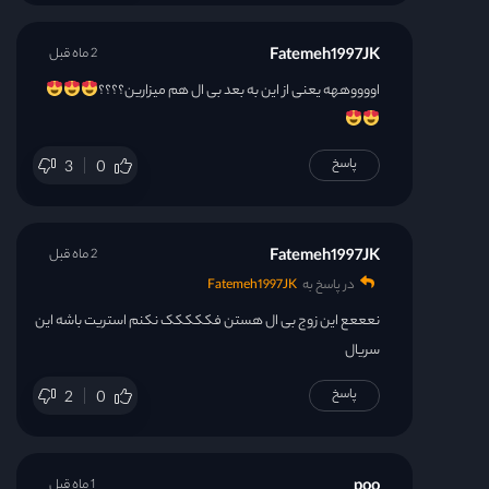
Fatemeh1997JK
2 ماه قبل
اووووههه یعنی از این به بعد بی ال هم میزارین؟؟؟؟
پاسخ
3
0
Fatemeh1997JK
2 ماه قبل
در پاسخ به
Fatemeh1997JK
نعععع این زوج بی ال هستن فککککک نکنم استریت باشه این
سریال
پاسخ
2
0
poo
1 ماه قبل