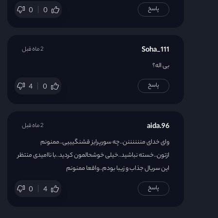
پاسخ
0
0
Soha_111
2 ماه قبل
بی اله؟
پاسخ
4
0
aida.96
2 ماه قبل
وای خدای مننننننن..چه سورپرایز قشنگیییی..ممنونم
ازتون..خسته نباشید..خیلی خوشحالمون کردید..با ناامیدی منتظر
این سریال جذاب و زیبا بودم..واقعا ممنونم
پاسخ
0
4