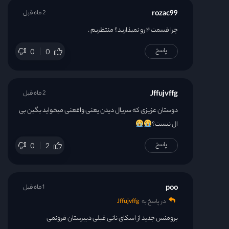
rozac99
2 ماه قبل
چرا قسمت ۴ رو نمیذارید؟ منتظریم .
پاسخ
0
0
Jffujvffg
2 ماه قبل
دوستان عزیزی که سریال دیدن یعنی واقعنی میخواید بگین بی
ال نیست؟
پاسخ
0
2
poo
1 ماه قبل
در پاسخ به
Jffujvffg
برومنس جدید از اسکای نانی قبلی دبیرستان فرونمی