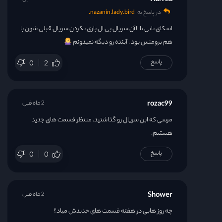
Hai Xia
در پاسخ به
nazanin.lady.bird.
اسکای نانی تا الآن سریال بی ال بازی نکردن سریال قبلی شون با
هم برومنس بود . آینده رو دیگه نمیدونم
پاسخ
0
2
rozac99
2 ماه قبل
مرسی که این سریال رو گذاشتید. منتظر قسمت های جدید
هستیم.
پاسخ
0
0
Shower
2 ماه قبل
چه روز هایی در هفته قسمت های جدیدش میاد؟