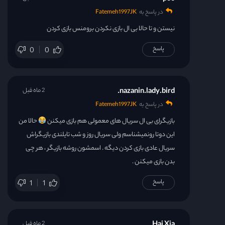
در پاسخ به
Fatemeh1997JK
نیستن و تا حالا بی ال بازی نکردن برومنس بازی کردن
پاسخ
0
0
nazanin.lady.bird.
2 ماه قبل
در پاسخ به
Fatemeh1997JK
بازیگرای بی ال سریال های معمولی هم بازی میکنن
حالا من
این دوتا رونمیشناسم ولی سریال روز و شب تایلندی بازیگراش
سریال عادی بازی کردن دیگه . اسمشون روشه بازیگر ، هر چی
بدن بازی میکنن .
پاسخ
1
1
2 ماه قبل