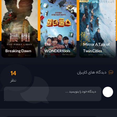
The
Uncle Samsik
Breaking Dawn
WONDERfools
14
دیدگاه های کاربران
نظر