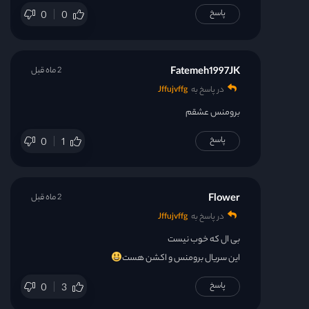
پاسخ
0
0
Fatemeh1997JK
2 ماه قبل
در پاسخ به
Jffujvffg
برومنس عشقم
پاسخ
0
1
Flower
2 ماه قبل
در پاسخ به
Jffujvffg
بی ال که خوب نیست
این سریال برومنس و اکشن هست
پاسخ
0
3