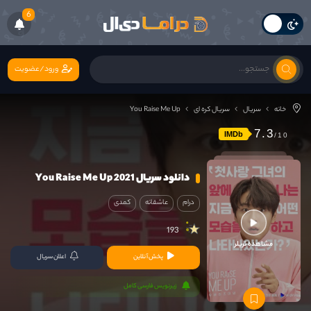
6
ورود/عضویت
خانه
سریال
سریال کره ای
You Raise Me Up
7.3
IMDb
دانلود سریال You Raise Me Up 2021
درام
عاشقانه
کمدی
193
مشاهده تریلر
پخش آنلاین
اعلان سریال
زیرنویس فارسی کامل