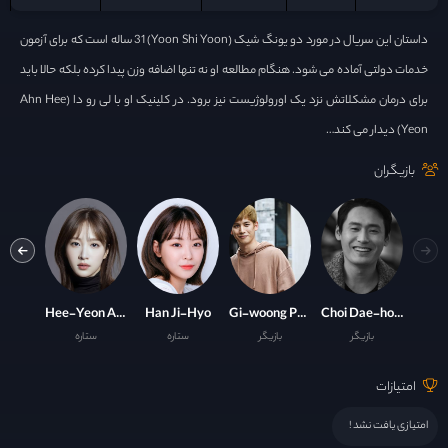
داستان این سریال در مورد دو یونگ شیک (Yoon Shi Yoon) 31 ساله است که برای آزمون
خدمات دولتی آماده می شود. هنگام مطالعه او نه تنها اضافه وزن پیدا کرده بلکه حالا باید
برای درمان مشکلاتش نزد یک اورولوژیست نیز برود. در کلینیک او با لی رو دا (Ahn Hee
Yeon) دیدار می کند…
بازیگران
Seo Jung-Yeon
Hee-Yeon Ahn
Han Ji-Hyo
Gi-woong Park
Choi Dae-hoon
بازیگر
بازیگر
ستاره
ستاره
با
امتیازات
امتیازی یافت نشد !