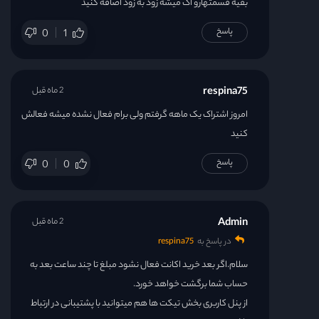
بقیه قسمتهارو اگ میشه زود به زود اضافه کنید
پاسخ
0
1
respina75
2 ماه قبل
امروز اشتراک یک ماهه گرفتم ولی برام فعال نشده میشه فعالش
کنید
پاسخ
0
0
Admin
2 ماه قبل
در پاسخ به
respina75
سلام.اگر بعد خرید اکانت فعال نشود مبلغ تا چند ساعت بعد به
حساب شما برگشت خواهد خورد.
از پنل کاربری بخش تیکت ها هم میتوانید با پشتیبانی در ارتباط