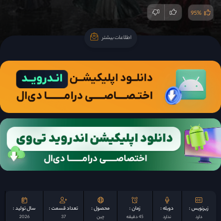
95%
اطلاعات بیشتر
اطلاعات بیشتر
زیرنویس :
دوبله :
زمان :
محصول :
تعداد قسمت :
سال تولید :
دارد
ندارد
45 دقیقه
چين
37
2026