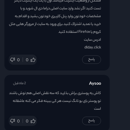
مشکل از وضعیت اینترنت میباشد.اول با یک یک اینترنت دیگر
تست کنید اگر نشد وارد سایت اصلی دراما دی ال شوید و با
مشخصات خودتون وارد پنل کاربری خودتون بشید و اقدام به
خرید یا تمدید اشتراک کنید.برای ورود به سایت از مرورگر هایی مثل
کروم یا Firefox استفاده کنید
ادرس سایت
dlday.click
پاسخ
0
0
Aysoo
2 ماه قبل
کاش یه پوستری براش بذارید که سه نقش اصلی هم توش باشند
تو پوستر بای بو تانگ نیست هر کی ببینه فکر می کنه عاشقانه
است
پاسخ
0
0