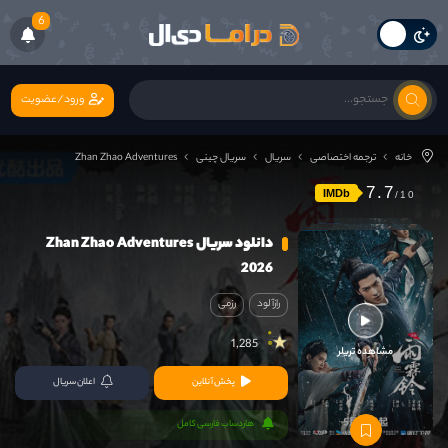
6
ورود/عضویت
خانه
ترجمه اختصاصی
سریال
سریال چینی
Zhan Zhao Adventures
7.7
IMDb
دانلود سریال Zhan Zhao Adventures
2026
رازآلود
رزمی
1,285
مشاهده تریلر
پخش آنلاین
اعلان سریال
هاردساب فارسی کامل