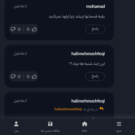
mohamad
2 ماه قبل
بقیه قسمتها چیشد چرا اپلود نمیکنید
پاسخ
0
0
halimehmoshfeqi
2 ماه قبل
این چند شنبه ها میاد؟؟
پاسخ
0
0
halimehmoshfeqi
2 ماه قبل
در پاسخ به
halimehmoshfeqi
پس چرا امروز نیومده
منو
خانه
علاقه مندی ها
پنل
پاسخ
0
0