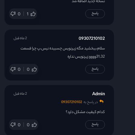
نسخه جدید اضافه شد
پاسخ
0
1
09307210102
2 ماه قبل
سلام،ببخشید مگه زیرنویس چسبیده نیس،پ چرا قسمت
31,32وووو زیرنویس نداره
پاسخ
0
0
Admin
2 ماه قبل
در پاسخ به
09307210102
کدام کیفیت مشکل دارد؟
پاسخ
0
0