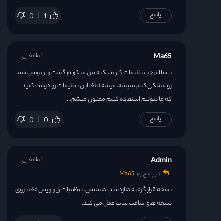
پاسخ
0
1
قسمت 30
قسمت 31
Ma65
1 ماه قبل
با سلام چرا تنظیمات کار نمیکنه من میخوام گشت زیر نویس شما
قسمت 32
رو مشکی کنم نمیشه. میشه لطفا این تنظیمات رو درست کنید
که ما بتونیم استفاده کنیم ممنون میشم…
قسمت 33
پاسخ
0
0
قسمت 34
قسمت 35
Admin
1 ماه قبل
در پاسخ به
Ma65
قسمت 36
نسخه قرار گرفته هاردساب هستش. تنظمیات زیرنویس فقط روی
نسخه های سافت ساب عمل می کند.
قسمت 37