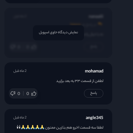
nanaaiii
2 ماه قبل
در پاسخ به
fateme
نمایش دیدگاه حاوی اسپویل
نه.با خیال راحت دانلود کن
پاسخ
0
0
mohamad
2 ماه قبل
لطفن از قسمت ۳۳ به بعد بزارید
پاسخ
0
0
angle345
2 ماه قبل
لطفا سه قسمت اخرو هم بذارین ممنون
🕯🕯