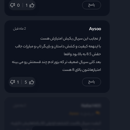
پاسخ
0
1
Aysoo
2 ماه قبل
از عجایب این سریال یکیش امتیازش هست
با اینهمه کیفیت و کشش داستان و بازیگر تاپ و مبارزات جالب
حقش 8.5 به بالا بود واقعا
بعد کلی سریال ضعیف تر که بزور ادم چند قسمتش رو می بینه
امتیازهاشون بالای 8 هست
پاسخ
1
5
Nafas1405
2 ماه قبل
در پاسخ به
Aysoo
کیفیت سریال بالاست، کششم داره ولی کلا یکجاهاییش تکراریه،