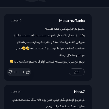
قسمت 22
Mobarrez Tanha
3 روز قبل
قسمت 23
نمیدونم چرا برعکس همه هستم
وقتی از سریالی که خیلی تعریف میشه به دلم نمیشینه اما از
قسمت 24
سریالی که تعریف کم شده یا نظر منفی داره بیشتر به دلم
میشینه که شده هزار بارم ببینم خسته نمیشم
حس
قسمت 25
میکنم مشکل از منه
بریم این سریال رو ببينيم قسمت اولو ایا به دلم میشینه یا نه
قسمت 26
پاسخ
0
0
قسمت 27
Hana.7
1 ماه قبل
قسمت 28
باز دوباره اومدم بگم خیلی خفن بود دلم تنگ شد صحنه های
قسمت 29
مبارزه هم ک دیگ نگم اصن وای