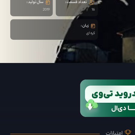
تعداد قسمت :
سال تولید :
2019
16
زبان :
کره ای
امتیازات