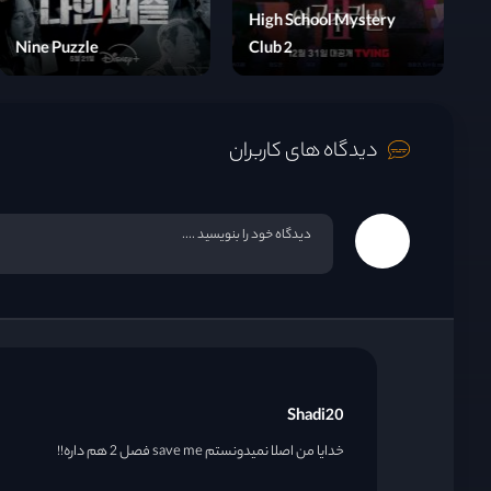
Tang Dynasty Occult
Hig
قسمت 15
Mysteries
Nine Puzzle
Clu
قسمت 16
دیدگاه های کاربران
Shadi20
خدایا من اصلا نمیدونستم save me فصل 2 هم داره!!