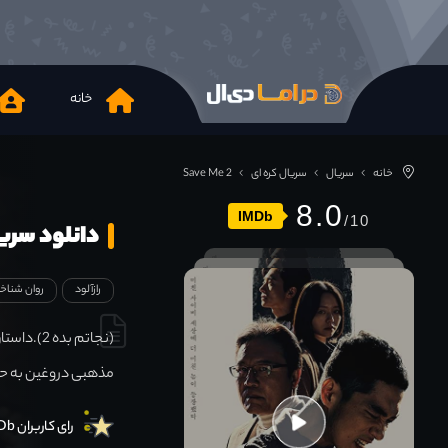
خانه
خانه
سریال
سریال کره ای
Save Me 2
8.0
IMDb
دانلود سریال e 2 2019
رازآلود
روان شناخ
(نجاتم ب
مذهبی دروغین به حا
رای کاربران IMDb