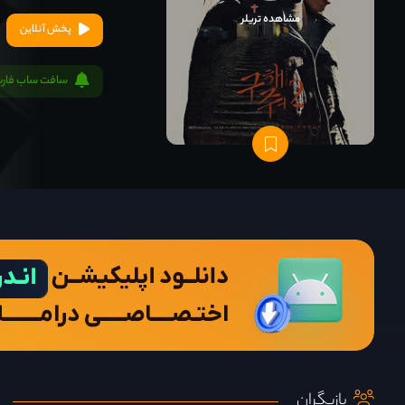
مشاهده تریلر
پخش آنلاین
سافت ساب فار
بازیگران