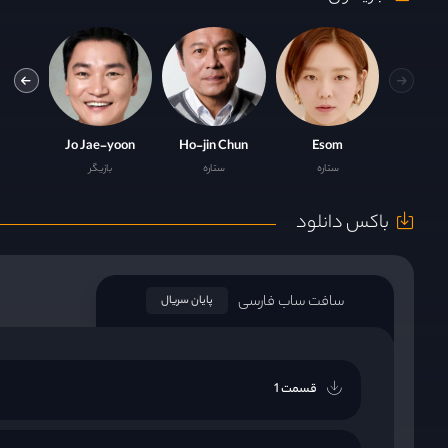
g-min
Jo Jae-yoon
Ho-jin Chun
Esom
ستاره
ستاره
بازیگر
باکس دانلود
سافت ساب فارسی
پایان سریال
قسمت 1