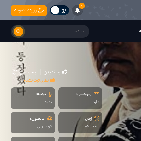
6
ورود/عضویت
ه
پسندیدن
نپسندیدن
نظری ثبت نشده
زیرنویس :
دوبله :
دارد
ندارد
زمان :
محصول :
65 دقیقه
کره جنوبی