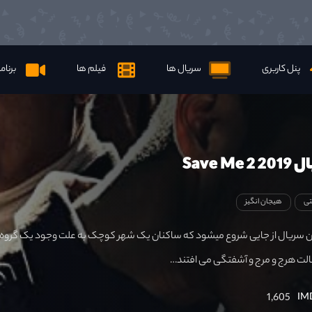
پنل کاربری
سریال ها
فیلم ها
برنام
Save M
تی
هیجان انگیز
ده 2).داستان سریال از جایی شروع میشود که ساکنان یک شهر کوچک به علت وجود یک گروه
لت هرج و مرج و آشفتگی می افتند…
1,605