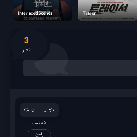
Romantics Anonymous
Interlaced Scenes
3
نظر
0
0
3 ماه قبل
پاسخ