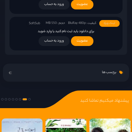
عضویت
ورود به حساب
کیفیت : BluRay 480p
حجم : 550 MB
لینک ویژه
SoftSub
برای دانلود باید ثبت نام کنید یا وارد شوید
عضویت
ورود به حساب
برچسب ها
پیشنهاد میکنیم تماشا کنید