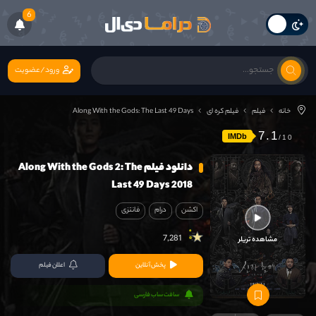
6
ورود/عضویت
خانه
فیلم
فیلم کره ای
Along With the Gods: The Last 49 Days
7.1
IMDb
دانلود فیلم Along With the Gods 2: The
Last 49 Days 2018
اکشن
درام
فانتزی
7,281
مشاهده تریلر
پخش آنلاین
اعلان فیلم
سافت ساب فارسی