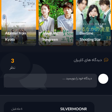
A Letter from
A Boy and
Daytime
Kyoto
Sungreen
Shooting Star
3
دیدگاه های کاربران
نظر
SILVERMOONR
6 ماه قبل