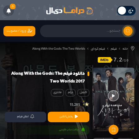
6
ورود/عضویت
خانه
فیلم
فیلم کره ای
Along With the Gods: The Two Worlds
7.2
IMDb
دانلود فیلم Along With the Gods: The
Two Worlds 2017
اکشن
درام
فانتزی
15,285
مشاهده تریلر
پخش آنلاین
اعلان فیلم
سافت ساب فارسی