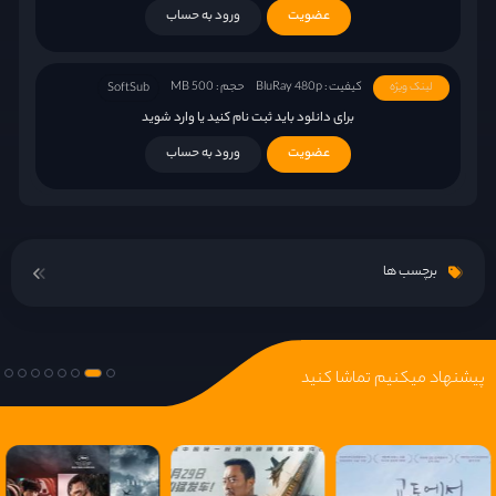
عضویت
ورود به حساب
کیفیت : BluRay 480p
حجم : 500 MB
لینک ویژه
SoftSub
برای دانلود باید ثبت نام کنید یا وارد شوید
عضویت
ورود به حساب
برچسب ها
پیشنهاد میکنیم تماشا کنید