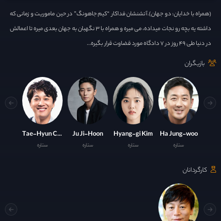
(همراه با خدایان: دو جهان).آتشنشان فداکار “کیم جاهونگ” در حین ماموریت و زمانی که
داشته یه بچه رو نجات میداده، می میره و همراه با ۳ نگهبان به جهان بعدی میره تا اعمالش
در دنیا طی ۴۹ روز در ۷ دادگاه مورد قضاوت قرار بگیره…
بازیگران
Tae-Hyun Cha
Ju Ji-Hoon
Hyang-gi Kim
Ha Jung-woo
ستاره
ستاره
ستاره
ستاره
کارگردانان