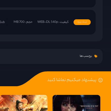
کیفیت : WEB-DL 540p
حجم : 700 MB
tSub
لینک ویژه
برچسب ها
پیشنهاد میکنیم تماشا کنید