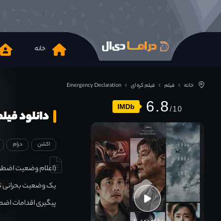
خانه
خانه
فیلم
فیلم کره ای
Emergency Declaration
6.8
IMDb
دانلود فیلم gency Declaration 2022
اکشن
درام
(اعلام وضعیت اضطرار
یک وضعیت بحرانی تجر
پیگیری اقدامات اضطر