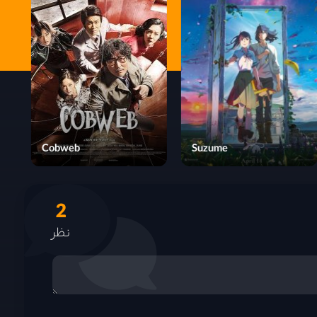
Cobweb
Suzume
2
نظر