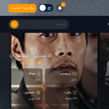
6
ورود/عضویت
ه
پسندیدن
نپسندیدن
100%
(3 رای)
زیرنویس :
دوبله :
دارد
ندارد
با
زمان :
محصول :
141 دقیقه
کره جنوبی