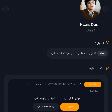
Hwang Dong-hyuk
کارگردان
امتیازات
8 بار برنده جایزه و 10 بار نامزد دریافت جایزه
جوایز
باکس دانلود
کیفیت : BluRay 1080p 10bit x265
حجم : 3 GB
لینک ویژه
SoftSub
برای دانلود باید ثبت نام کنید یا وارد شوید
عضویت
ورود به حساب