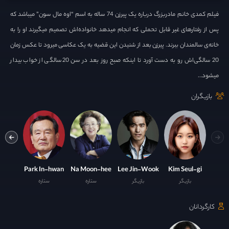
فیلم کمدی خانم مادربزرگ درباره یک پیرزن 74 ساله به اسم “اوه مال سون” میباشد که
پس از رفتارهای غیر قابل تحملی که انجام میدهد خانواده‌اش تصمیم میگیرند او را به
خانه‌ی سالمندان ببرند. پیرزن بعد از شنیدن این قضیه به یک عکاسی میرود تا عکس زمان
20 سالگی‌اش رو به دست آورد تا اینکه صبح روز بعد در سن 20 سالگی از خواب بیدار
میشود…
بازیگران
Shim Eun-kyung
Park In-hwan
Na Moon-hee
Lee Jin-Wook
Kim Seul-gi
بازیگر
بازیگر
ستاره
ستاره
ست
کارگردانان