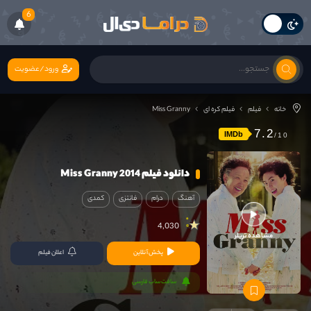
6
ورود/عضویت
خانه
فیلم
فیلم کره ای
Miss Granny
7.2
IMDb
دانلود فیلم Miss Granny 2014
آهنگ
درام
فانتزی
کمدی
4,030
مشاهده تریلر
پخش آنلاین
اعلان فیلم
سافت ساب فارسی