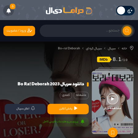
6
ورود/عضویت
خانه
سریال
سریال کره ای
Bo-ra! Deborah
8.1
IMDb
دانلود سریال Bo Ra! Deborah 2023
عاشقانه
کمدی
مشاهده تریلر
پخش آنلاین
اعلان سریال
زیرنویس و هاردساب فارسی کامل