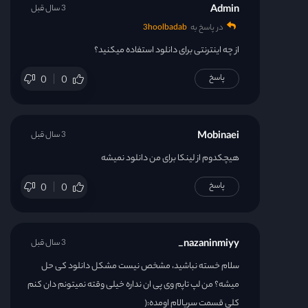
Admin
3 سال قبل
در پاسخ به
3hoolbadab
از چه اینترنتی برای دانلود استفاده میکنید؟
پاسخ
0
0
Mobinaei
3 سال قبل
هیچکدوم از لینکا برای من دانلود نمیشه
پاسخ
0
0
nazaninmiyy_
3 سال قبل
سلام خسته نباشید، مشخص نیست مشکل دانلود کی حل
میشه؟ من لپ تاپم وی پی ان نداره خیلی وقته نمیتونم دان کنم
کلی قسمت سریالام اومده:(