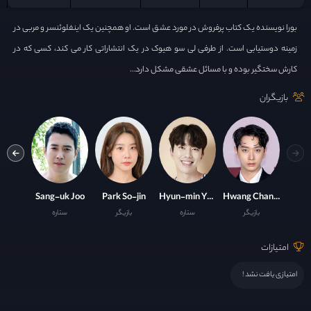
بورا نویسنده یک کتاب پرفروش در مورد عشق است. او همچنین یک اینفلوئنسر و مربی در
زمینه دوستیابی است. از طرفی لی سو هیوک در یک انتشاراتی کار می کند، کسی که در
کارش سختگیر بوده و با مسائل عشقی مشکل دارد…
بازیگران
n-Na
Sang-uk Joo
Park So-jin
Hyun-min Yoon
Hwang Chan-sung
بازیگر
ستاره
بازیگر
ستاره
ست
امتیازات
امتیازی یافت نشد !