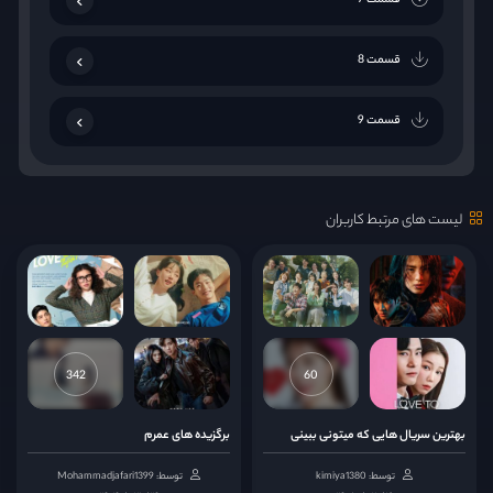
قسمت 7
قسمت 8
قسمت 9
قسمت 10
لیست های مرتبط کاربران
قسمت 11
قسمت 12
قسمت 13
342
60
قسمت 14
بهترین سریال هایی که میتونی ببینی
برگزیده های عمرم
توسط: kimiya1380
توسط: Mohammadjafari1399