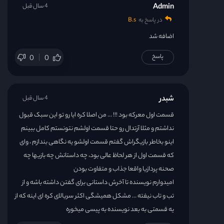
Admin
4 سال قبل
در پاسخ به
B.s
اضافه شد
پاسخ
0
0
شبدر
4 سال قبل
قسمت اول معرکه بود !!! … من اصلا کره ایا رو تو این سبک قبول
نداشتم و مثلا آرتدال رو حتا قسمت اولشم نتونستم کامل ببینم
اینو بخاطر بازیگراش گفتم قسمت اولشو یه نگاهی بندازم ، وای
که قسمت اول از هر لحاظ عالی بود، چه داستانش چه بازیها چه
صحنه پردازیا واقعا جذاب و متفاوت بودن
امیدوارم نویسنده تا آخرش داستانی برای گفتن داشته باشه و از
تب و تاب نیفته … مشکل همیشگی اکثر سریالای کره ای اینه که از
یه قسمتی به بعد نویسنده به پیسی میخوره