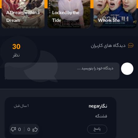
A Dream within a
Locked by the
Dream
Tide
Who Is She
30
دیدگاه های کاربران
نظر
نگارnegar
1 سال قبل
قشنگه
پاسخ
0
0