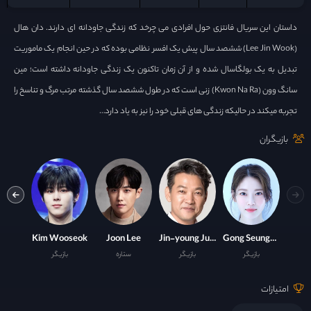
داستان این سریال فانتزی حول افرادی می چرخد که زندگی جاودانه ای دارند. دان هال
(Lee Jin Wook) ششصد سال پیش یک افسر نظامی بوده که در حین انجام یک ماموریت
تبدیل به یک بولگاسال شده و از آن زمان تاکنون یک زندگی جاودانه داشته است؛ مین
سانگ وون (Kwon Na Ra) زنی است که در طول ششصد سال گذشته مرتب مرگ و تناسخ را
تجربه میکند در حالیکه زندگی های قبلی خود را نیز به یاد دارد…
بازیگران
n-Wook
Kim Wooseok
Joon Lee
Jin-young Jung
Gong Seung-Yeon
بازیگر
بازیگر
ستاره
بازیگر
ست
امتیازات