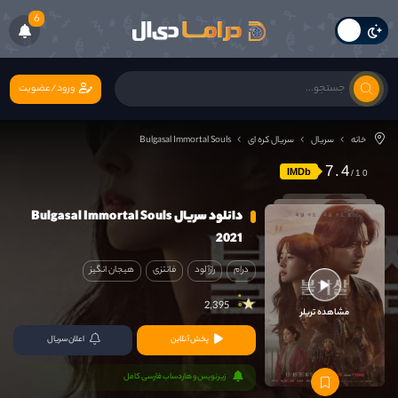
6
ورود/عضویت
خانه
سریال
سریال کره ای
Bulgasal Immortal Souls
7.4
IMDb
دانلود سریال Bulgasal Immortal Souls
2021
درام
رازآلود
فانتزی
هیجان انگیز
2,395
مشاهده تریلر
پخش آنلاین
اعلان سریال
زیرنویس و هاردساب فارسی کامل