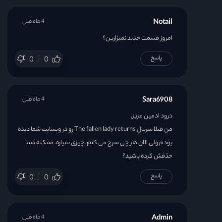
Notail
4 ماه قبل
امروز قسمت جدید نمیزارین؟
پاسخ
0
0
Sara6908
4 ماه قبل
درود ادمین عزیز.
من قبلا سریال The fallen lady returns رو در وبسایت شما دیده
بودم ولی الان هر چی سرچ می کنم، چیزی نمیاره. ممکنه شما
حذفش کرده باشید؟
پاسخ
0
0
Admin
4 ماه قبل