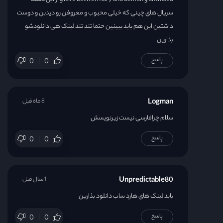
سریال های چینی که خیلی محبوب و معروفن رو دیدین و دوست
داشتین این هم باید ببینین حتما تند تند لینک هی دانلودشو
بذارین
پاسخ
0
0
Logman
8 ماه قبل
سلام چرافارسی نیست زیرنویسش
پاسخ
0
0
Unpredictable80
1 سال قبل
باید لینک های هارد ساب دانلود بذارین
پاسخ
0
0