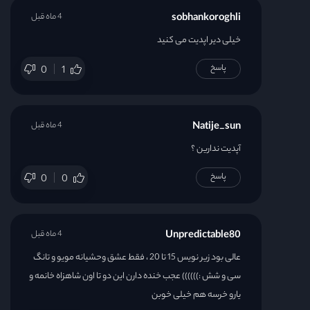
sobhankoroghli
4 ماه قبل
خیلی دیر اپدیت می کنید
پاسخ
0
1
Natije_sun
4 ماه قبل
آپدیت ندارین ؟
پاسخ
0
0
Unpredictable80
4 ماه قبل
عالی بود زیر نویس 15 تا 20 ، فقط عشق وحشیانه مویو و تانگ
سی و شش :)))))) عجب خنده دارن این دو تا اون شاهزاه خانمه و
یارو خرسه هم خیلی خوبن