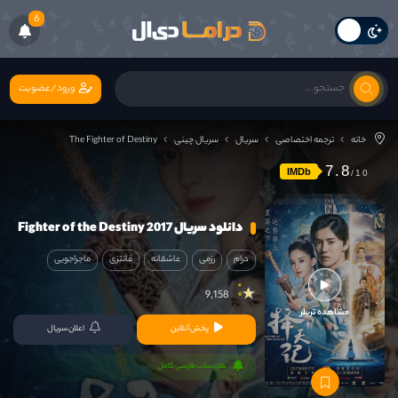
6
ورود/عضویت
خانه
ترجمه اختصاصی
سریال
سریال چینی
The Fighter of Destiny
7.8
IMDb
دانلود سریال Fighter of the Destiny 2017
درام
رزمی
عاشقانه
فانتزی
ماجراجویی
9,158
مشاهده تریلر
پخش آنلاین
اعلان سریال
هاردساب فارسی کامل