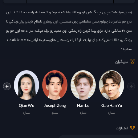
(مبارز سرنوشت).چون چانگ شن تو روخانه رها شده بود و توسط یه راهب پیدا شد. اون
درواقع شاهزاده چهارم نسل سلطنتی چین هستش. اون بیماری ناعلاج ناپذیر برای زندگی تا
سن ۲۰ سالگی داره، برای پیدا کردن راه زندگی اون معبد رو ترک میکنه، در ادامه اون خو یو
رونگ رو ملاقات می کنه و اونها بعد از گذراندن سختی های سفر به آرامی به هم علاقه مند
میشوند.
بازیگران
xi Wu
Qian Wu
Joseph Zeng
Han Lu
Gao Han Yu
ستاره
ستاره
ستاره
ستاره
با
امتیازات