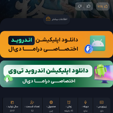
95%
اطلاعات بیشتر
اطلاعات بیشتر
زیرنویس :
دوبله :
زمان :
محصول :
تعداد قسمت :
سال تولید :
دارد
ندارد
45 دقیقه
چين
52
2017