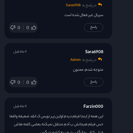
در پاسخ به
Sara6908
سریال غیر فعال شده است
پاسخ
0
0
Sara6908
4 ماه قبل
در پاسخ به
Admin
متوجه شدم، ممنون
پاسخ
0
0
Farzin000
4 ماه قبل
این همه از اینجا فیلم دیدم اولین زیر نویس ک انقد ضعیفه واقعا
حس فیلم هیجانش ب آدم منتقل نمیکنه بعضی کلمه هاش
خیلی کتابی و انگار ب زبون یه کشور دیگس