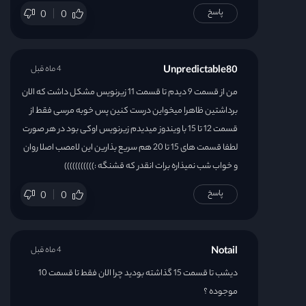
پاسخ
0
0
Unpredictable80
4 ماه قبل
من از قسمت 9 دیدم تا قسمت 11 زیرنویس مشکل داشت که الان
برداشتین ظاهرا میخواین درست کنین پس خوبه مرسی فقط از
قسمت 12 تا 15 با ویندوز میدیدم زیرنویس اوکی بود در هر صورت
لطفا قسمت های 15 تا 20 هم سریع بذارین این لامصب اصلا روان
و خواب شب نمیذاره برات انقدر که قشنگه :)))))))))))
پاسخ
0
0
Notail
4 ماه قبل
دیشب تا قسمت 15 گذاشته بودید چرا الان فقط تا قسمت 10
موجوده ؟