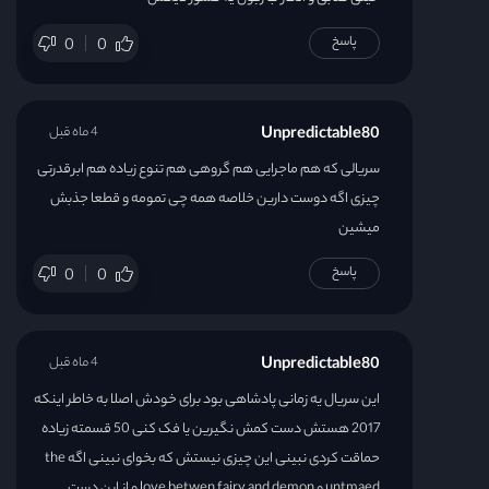
پاسخ
0
0
Unpredictable80
4 ماه قبل
سریالی که هم ماجرایی هم گروهی هم تنوع زیاده هم ابرقدرتی
چیزی اگه دوست دارین خلاصه همه چی تمومه و قطعا جذبش
میشین
پاسخ
0
0
Unpredictable80
4 ماه قبل
این سریال یه زمانی پادشاهی بود برای خودش اصلا به خاطر اینکه
2017 هستش دست کمش نگیرین یا فک کنی 50 قسمته زیاده
حماقت کردی نبینی این چیزی نیستش که بخوای نبینی اگه the
untmaed و love betwen fairy and demon و از این دست