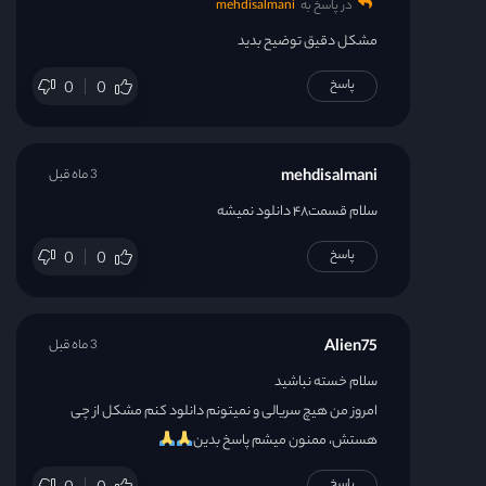
در پاسخ به
mehdisalmani
قسمت 39
مشکل دقیق توضیح بدید
پاسخ
0
0
قسمت 40
قسمت 41
mehdisalmani
3 ماه قبل
سلام قسمت۴۸ دانلود نمیشه
قسمت 42
پاسخ
0
0
قسمت 43
قسمت 44
Alien75
3 ماه قبل
سلام خسته نباشید
قسمت 45
امروز من هیچ سریالی و نمیتونم دانلود کنم مشکل از چی
هستش، ممنون میشم پاسخ بدین
قسمت 46
پاسخ