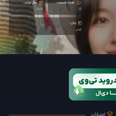
تعداد قسمت :
سال تولید :
2025
32
زبان :
چینی
امتیازات