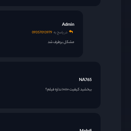
قسمت 28
Admin
قسمت 29
در پاسخ به
09357013979
مشکل برطرف شد
قسمت 30
قسمت 31
NA765
ببخشید کیفیت ۱۰۸۰ نداره فیلم؟
قسمت 32