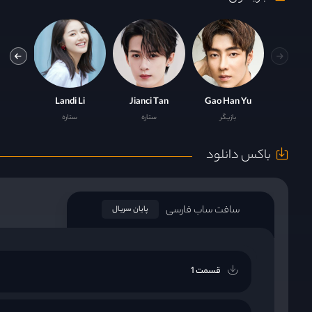
Luo
Landi Li
Jianci Tan
Gao Han Yu
بازیگر
ستاره
ستاره
باکس دانلود
سافت ساب فارسی
پایان سریال
قسمت 1