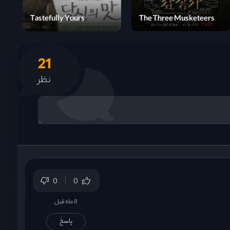
Ms Cupid in Love
Tastefully Yours
21
نظر
0
0
8 ماه قبل
پاسخ