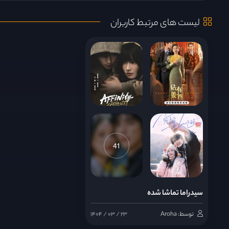
لیست های مرتبط کاربران
قسمت 9
قسمت 10
قسمت 11
قسمت 12
41
قسمت 13
سیدراما تماشا شده
قسمت 14
توسط: Aroha
۱۴۰۴ / ۰۳ / ۲۳