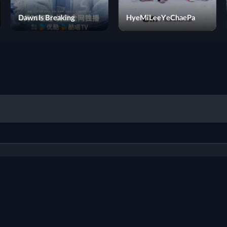
The Three Musketeers
Dawn Is Breaking