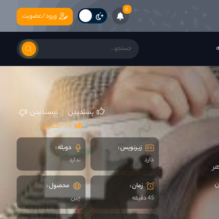
6
ورود/عضویت
ه
پسندیدن
نپسندیدن
91%
(22 رای)
زیرنویس :
دوبله :
دارد
ندارد
هر
ن
زمان :
محصول :
45 دقیقه
چين