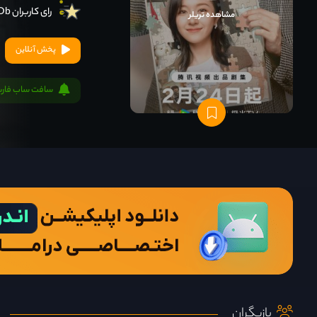
رای کاربران IMDb
مشاهده تریلر
پخش آنلاین
سافت ساب فار
بازیگران