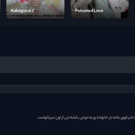
Kakegurui 2
Poisoned Love
تر قوی باشه بار خانواده رو به دوش بکشه این از اون سریالهاست