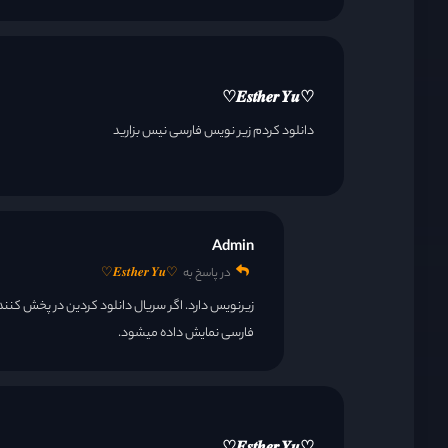
قسمت 28
♡️𝑬𝒔𝒕𝒉𝒆𝒓 𝒀𝒖♡️
قسمت 29
دانلود کردم زیر نویس فارسی نیس بزارید
قسمت 30
Admin
قسمت 31
در پاسخ به
♡️𝑬𝒔𝒕𝒉𝒆𝒓 𝒀𝒖♡️
قسمت 32
فارسی نمایش داده میشود.
قسمت 33