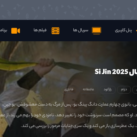
پنل کاربری
سریال ها
فیلم ها
برنام
Si Ji
درام
رازآلود
عاشقانه
فانتزی
 بانوی چهارم عمارت دانگ پینگ بو، پس از مرگ به دست معشوقش، یو جین،
. او که مصمم است سرنوشت خود را تغییر دهد، نامزدی خود را بهم می زند، از عمه
یک عطرسازی باز می کند و یک سری جنایات مرموز را بررسی می کند.