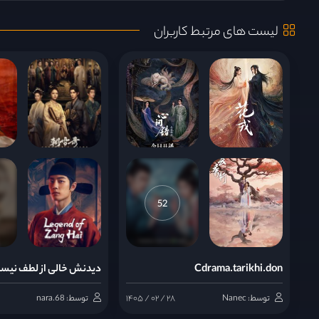
لیست های مرتبط کاربران
قسمت 9
قسمت 10
قسمت 11
قسمت 12
52
قسمت 13
Cdrama.tarikhi.don
دیدنش خالی از لطف نیس
قسمت 14
توسط: Nanec
۱۴۰۵ / ۰۲ / ۲۸
توسط: nara.68