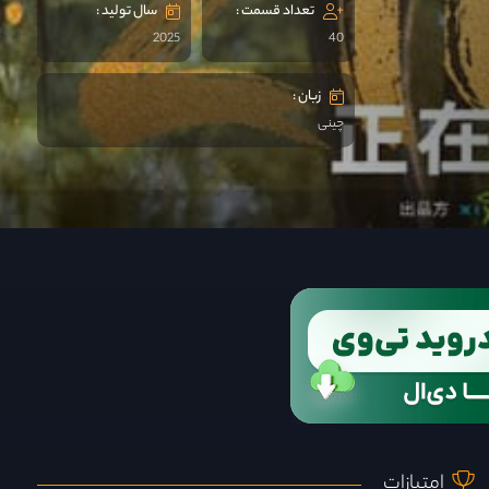
تعداد قسمت :
سال تولید :
2025
40
زبان :
چینی
امتیازات