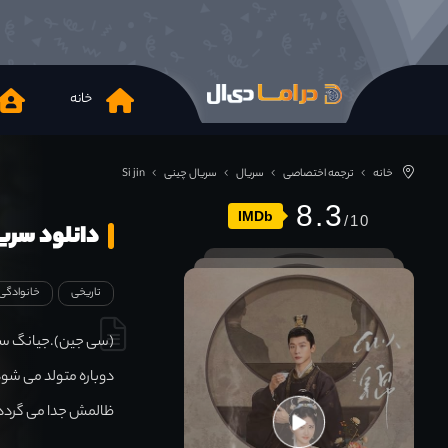
خانه
خانه
ترجمه اختصاصی
سریال
سریال چینی
Si jin
8.3
IMDb
دانلود سریال n 2025
تاریخی
خانوادگی
(سی جین).جیانگ سی،
دوباره متولد می شود
ظالمش جدا می گردد، 