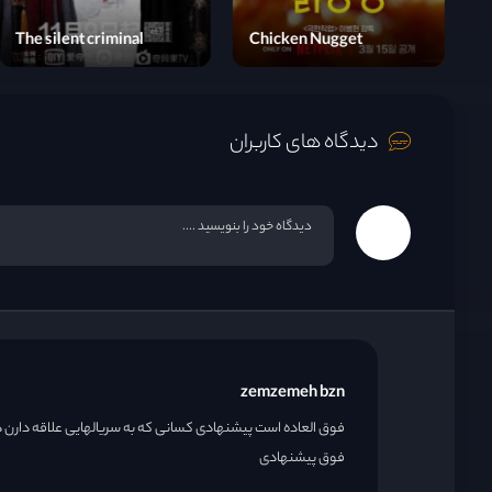
The silent criminal
Chicken Nugget
B
قسمت 22
دیدگاه های کاربران
قسمت 23
قسمت 24
قسمت 25
قسمت 26
zemzemeh bzn
فوق العاده است پیشنهادی کسانی که به سریالهایی علاقه دارن دخ
قسمت 27
فوق پیشنهادی