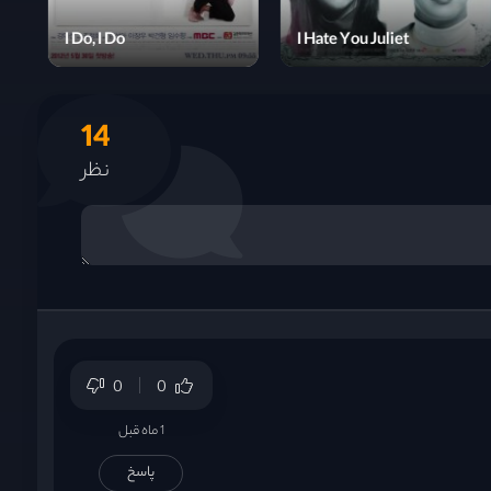
I Do, I Do
I Hate You Juliet
14
نظر
0
0
1 ماه قبل
پاسخ