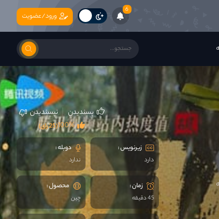
6
ورود/عضویت
ه
پسندیدن
نپسندیدن
100%
(25 رای)
زیرنویس :
دوبله :
دارد
ندارد
زمان :
محصول :
45 دقیقه
چين