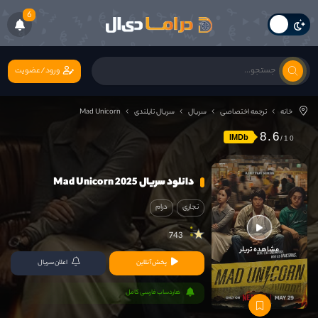
6
ورود/عضویت
خانه
ترجمه اختصاصی
سریال
سریال تایلندی
Mad Unicorn
8.6
IMDb
دانلود سریال Mad Unicorn 2025
تجاری
درام
743
مشاهده تریلر
پخش آنلاین
اعلان سریال
هاردساب فارسی کامل