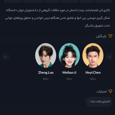
(کاری کن قلبم لبخند بزند).داستان در مورد ملاقات گروهی از دانشجویان جوان دانشگاه ،
شکل گیری دوستی بین انها و عاشق شدن هنگام درس خواندن و تحقق رویاهای جوانی
تحت تشویق یکدیگر.
بازیگران
Zheng Luo
Meihan Ji
Heyi Chen
ستاره
ستاره
ستاره
امتیازات
امتیازی یافت نشد !