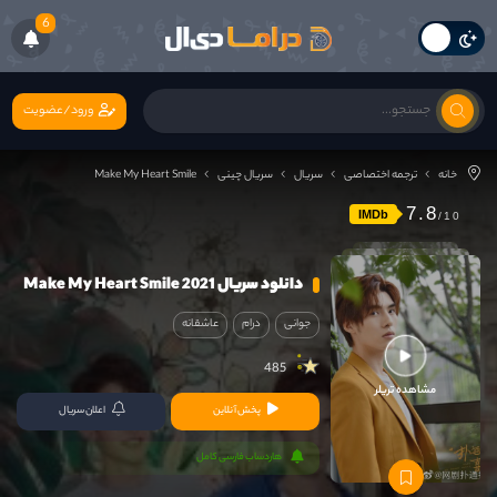
6
ورود/عضویت
خانه
ترجمه اختصاصی
سریال
سریال چینی
Make My Heart Smile
7.8
IMDb
دانلود سریال Make My Heart Smile 2021
جوانی
درام
عاشقانه
485
مشاهده تریلر
پخش آنلاین
اعلان سریال
هاردساب فارسی کامل