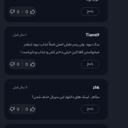
پاسخ
0
0
قسمت 24
Tiam69
1 سال قبل
بدک نبود ، ولی پسر نقش اصلی اصلاً جذاب نبود اینقدر
میخواستن القا کنن خیلی دختر کش و جذاب و دلرباست !
پاسخ
0
0
zhk
3 سال قبل
سلام… لینک های دانلود این سریال حذف شدن؟
پاسخ
0
0