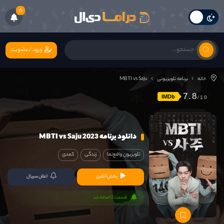
6
ورود/عضویت
خانه
برنامه تلویزیونی
MBTI vs Saju
7.8
IMDb
دانلود برنامه MBTI vs Saju 2023
تلویزیون واقع‌نما
زندگی
کمدی
پخش آنلاین
اعلان سریال
قسمت 2 اضافه شد