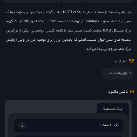
در اولین قسمت از مستند اصلی 'MBTI vs Saju' (به کارگردانی پارک سو یون، پارک جونگ
هون / ارائه شده توسط Teabing / تهیه شده توسط CJ ENM) که امروز (13th)، یک گروه
بزرگ متشکل از 150 شرکت کننده منتشر شد. با کلمه کلیدی دوستیابی، یکی از بزرگترین
دغدغه های نسل جوان مستند اصلی که بهترین ابزار را برای توضیح من در اولین آزمایش
بزرگ مقیاس جهانی پیدا می کند.
امتیازات
امتیازی یافت نشد !
باکس دانلود
لینک مستقیم
قسمت 1