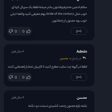
سلام ادمین محترم وقتتون بختر میشه لطفا یک سریال کره ای
خوب مثل bride of the century بهم معرفی کنید واقعا خیلی
خوب بود ممنون از زحماتتون
پاسخ
0
0
Admin
4 سال قبل
در پاسخ به
محسن
لطفا در گروه چت سایت مطرح کنید تا کاربران شما را راهنمایی کنند
پاسخ
0
0
محسن
4 سال قبل
باشه بازم ممنون زحمت کشیدی دستت درد نکنه