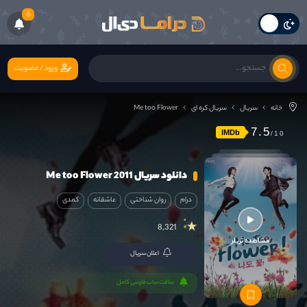
6
ورود/عضویت
خانه
سریال
سریال کره ای
Me too Flower
7.5
IMDb
دانلود سریال Me too Flower 2011
درام
روان شناختی
عاشقانه
کمدی
8,321
مشاهده تریلر
اعلان سریال
سافت ساب فارسی کامل