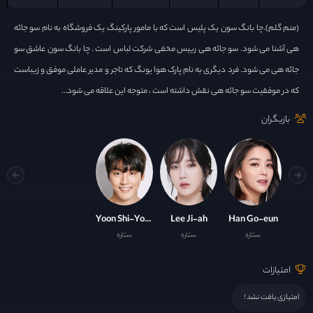
(منم گلم).چا بانگ سون یک پلیس است که با مامور پارکینگ یک فروشگاه به نام سو جائه
هی آشنا می شود. سو جائه هی رییس مخفی شرکت لباس است . چا بانگ سون عاشق سو
جائه هی می شود. فرد دیگری به نام پارک هوا یونگ که تاجر و مدیر عاملی موفق و زیباست
که در موفقیت سو جائه هی نقش داشته است ، متوجه این علاقه می شود…
بازیگران
Yoon Shi-Yoon
Lee Ji-ah
Han Go-eun
ستاره
ستاره
ستاره
امتیازات
امتیازی یافت نشد !