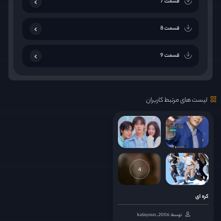
قسمت 7
قسمت 8
قسمت 9
قسمت 10
لیست های مرتبط کاربران
قسمت 11
قسمت 12
قسمت 13
4
قسمت 14
کره ای
توسط: katayoun_2006
قسمت 15