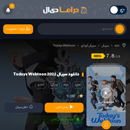
6
ورود/عضویت
خانه
سریال
سریال کره ای
Todays Webtoon
7.8
IMDb
دانلود سریال Todays Webtoon 2022
تجاری
درام
زندگی
کمدی
9,130
مشاهده تریلر
پخش آنلاین
اعلان سریال
هاردساب فارسی کامل