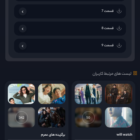
قسمت 7
قسمت 8
قسمت 9
قسمت 10
لیست های مرتبط کاربران
342
50
will watch
برگزیده های عمرم