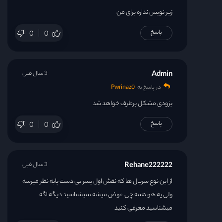
زیر نویس نداره برای من
پاسخ
0
0
Admin
3 سال قبل
در پاسخ به
Pwrinaz0
بزودی مشکل برطرف خواهد شد
پاسخ
0
0
Rehane222222
3 سال قبل
از این نوع سریال ها که نقش اول پسر بی دست پابه نظر میرسه
ولی یه هو همه چی عوض میشه نمیشناسید دیگه اگه
میشناسید معرفی کنید