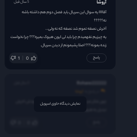
آروشا
5 سال قبل
آقااااا یه سوال این سریال باید فصل دوم هم داشته باشه
نه؟؟؟؟؟
آخرش نصفه تموم شد نصفه که نه ولی…
یه چیزیم نفهمیدم چرا باید لی ایون هیوک بمیره؟؟؟ چرا نخواست
زنده بمونه؟؟؟ اصلا پشیمونم از دیدن سریال.
پاسخ
1
0
Rehane222222
3 سال قبل
در پاسخ به
آروشا
چون فکر نمیکرد بتونه مقابله کنه با هیولای وجودش اخرش
نمایش دیدگاه حاوی اسپویل
تبدیل به هیولا شد
پاسخ
0
0