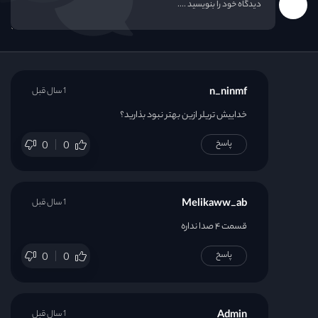
n_ninmf
1 سال قبل
خداییش تریلر ازین بهتر نبود بذارید؟
پاسخ
0
0
Melikaww_ab
1 سال قبل
قسمت ۴ صدا نداره
پاسخ
0
0
Admin
1 سال قبل