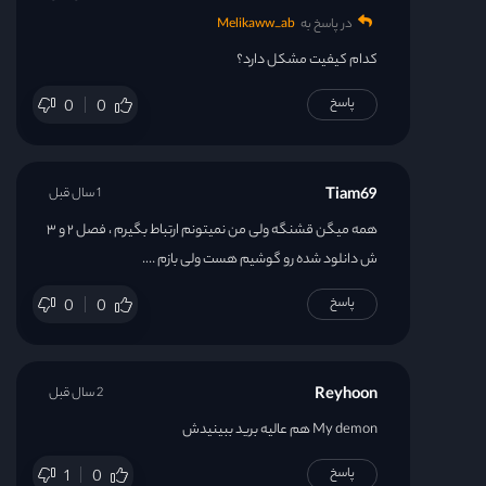
در پاسخ به
Melikaww_ab
کدام کیفیت مشکل دارد؟
پاسخ
0
0
Tiam69
1 سال قبل
همه میگن قشنگه ولی من نمیتونم ارتباط بگیرم ، فصل ۲ و ۳
ش دانلود شده رو گوشیم هست ولی بازم ….
پاسخ
0
0
Reyhoon
2 سال قبل
My demon هم عالیه برید ببینیدش
پاسخ
1
0