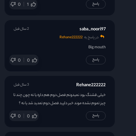
پاسخ
0
1
saba_noori97
2 سال قبل
در پاسخ به
Rehane222222
Big mouth
پاسخ
0
0
Rehane222222
3 سال قبل
خیلی قشنگ بود نمیدونم فصل دوم هم داره یا نه چون چند تا
چیز تموم نشده موند خبر دارید فصل دوم تمدید شد یا نه ؟
پاسخ
0
0