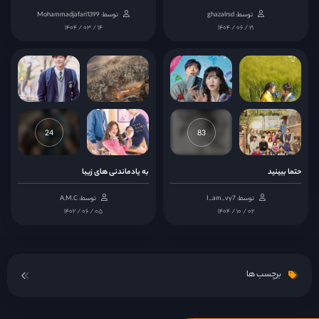
توسط: ghazalrsd
توسط: Mohammadjafari1399
۱۴۰۴ / ۰۳ / ۱۴
۱۴۰۴ / ۰۶ / ۲۱
24
83
حتما ببینید
به یادماندنی های زیبا
توسط: I_am_vy7
توسط: A.M.C
۱۴۰۲ / ۰۶ / ۰۵
۱۴۰۴ / ۱۰ / ۰۲
برچسب ها