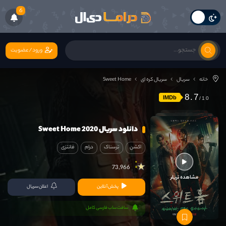
6
ورود/عضویت
خانه
سریال
سریال کره ای
Sweet Home
8.7
IMDb
دانلود سریال Sweet Home 2020
اکشن
ترسناک
درام
فانتزی
73,966
مشاهده تریلر
پخش آنلاین
اعلان سریال
سافت ساب فارسی کامل