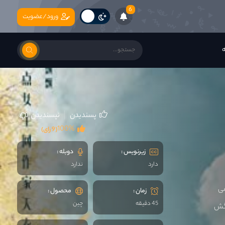
6
ورود/عضویت
ه
پسندیدن
نپسندیدن
100%
(9 رای)
زیرنویس :
دوبله :
دارد
ندارد
می
زمان :
محصول :
45 دقیقه
چين
رگش