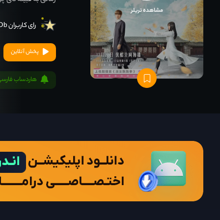
زمانی به قبیله تای چی
مشاهده تریلر
رای کاربران IMDb
پخش آنلاین
هاردساب فارسی