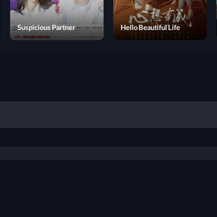
Hunting for Crime: Red
Deep Grudge
Suspicious Partner