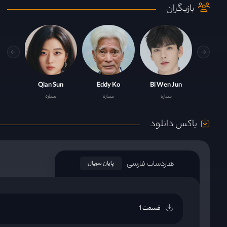
بازیگران
Qian Sun
Eddy Ko
Bi Wen Jun
ستاره
ستاره
ستاره
باکس دانلود
هاردساب فارسی
پایان سریال
قسمت 1