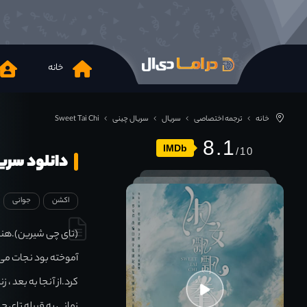
خانه
خانه
ترجمه اختصاصی
سریال
سریال چینی
Sweet Tai Chi
8.1
IMDb
دانلود سریال Tai Chi 2019
اکشن
جوانی
(تای چی شیرین).هنگا
آموخته بود نجات می 
کرد.از آنجا به بعد ،