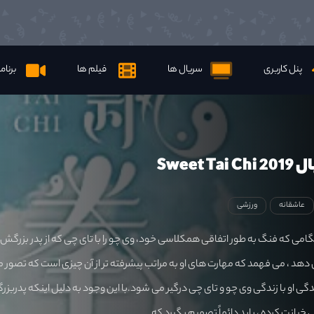
پنل کاربری
سریال ها
فیلم ها
برنام
Sweet 
عاشقانه
ورزشی
می که فنگ به طور اتفاقی همکلاسی خود، وی چو را با تای چی که از پدر بزرگش
دهد ، می فهمد که مهارت های او به مراتب پیشرفته تر از آن چیزی است که تصور 
 زندگی او با زندگی وی چو و تای چی درگیر می شود.با این وجود به دلیل اینکه پدربز