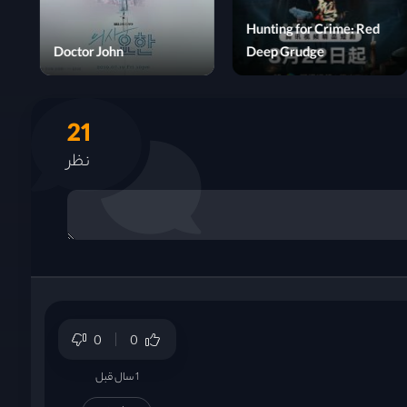
Never Too Late
Doctor John
21
نظر
0
0
1 سال قبل