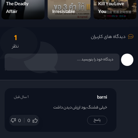
The Deadly
Kill You Love
قسمت 23
Affair
Irresistable
You
قسمت 24
1
دیدگاه های کاربران
نظر
barni
1 سال قبل
خیلی قشنگ بود ارزش دیدن داشت
پاسخ
0
0