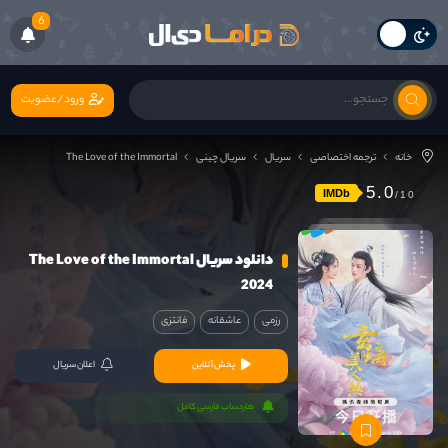
6
ورود/عضویت
خانه
ترجمه اختصاصی
سریال
سریال چینی
The Love of the Immortal
5.0
IMDb
دانلود سریال The Love of the Immortal
2024
رزمی
عاشقانه
فانتزی
پخش آنلاین
اعلان سریال
هاردساب فارسی کامل