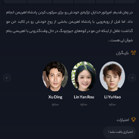
در زمان قدیم، امپراتور خدایان تزکیه‌ی خودش رو برای سرکوب کردن پادشاه اهریمن انجام
داد. اما قبل از روبه‌رویی با پادشاه اهریمن بخشی از روح خودش رو در کالبد خن مو
گذاشت؛ غافل از اینکه خن مو در کوه‌های جیوچونگ در حال وقت‌گذرونی با اهریمنی بنام
شوآن لی هست...
بازیگران
Xu Ding
Lin Yan Rou
Li Yu Hao
ستاره
ستاره
ستاره
امتیازات
امتیازی یافت نشد !