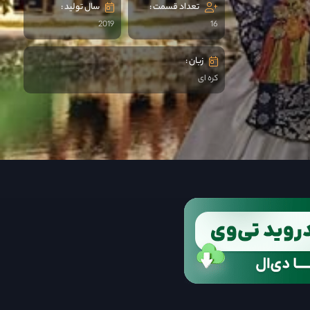
تعداد قسمت :
سال تولید :
2019
16
زبان :
کره ای