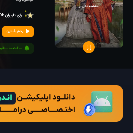
میشود و…
مشاهده تریلر
رای کاربران IMDb
پخش آنلاین
سافت ساب فار