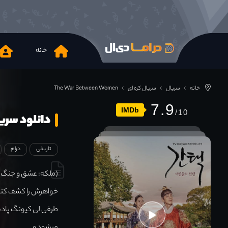
خانه
خانه
سریال
سریال کره ای
The War Between Women
7.9
IMDb
دانلود سریال Between Women 2019
تاریخی
درام
(ملکه: عشق و جنگ).
خواهرش را کشف کند به
طرفی لی کیونگ پادش