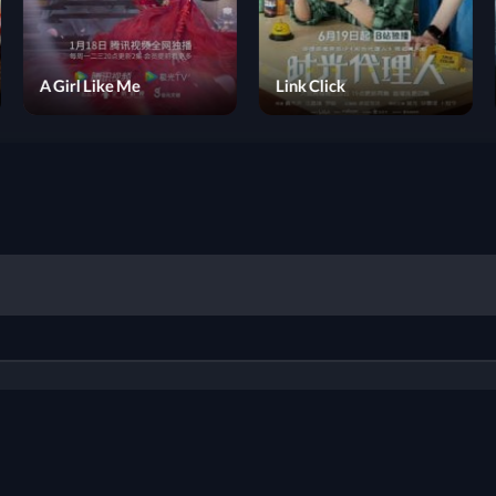
A Girl Like Me
Link Click