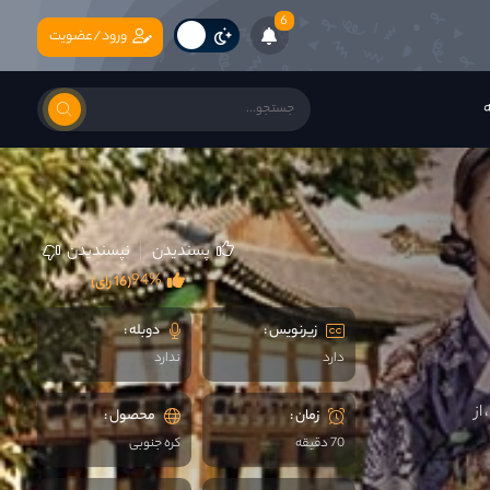
6
ورود/عضویت
ه
پسندیدن
نپسندیدن
94%
(16 رای)
زیرنویس :
دوبله :
دارد
ندارد
از
زمان :
محصول :
70 دقیقه
کره جنوبی