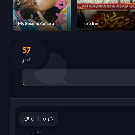
My Second Aoharu
Tere Bin
57
نظر
0
0
1 سال قبل