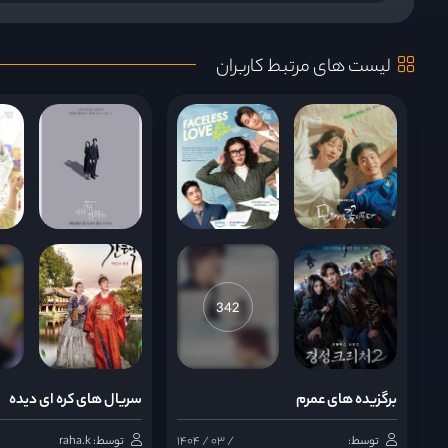
قسمت 8
لیست های مرتبط کاربران
قسمت 9
قسمت 10
قسمت 11
قسمت 12
342
قسمت 13
برگزیده های عمرم
سریال های کره ای دیده
قسمت 14
توسط:
۱۴۰۴ / ۰۳ /
توسط: raha.k