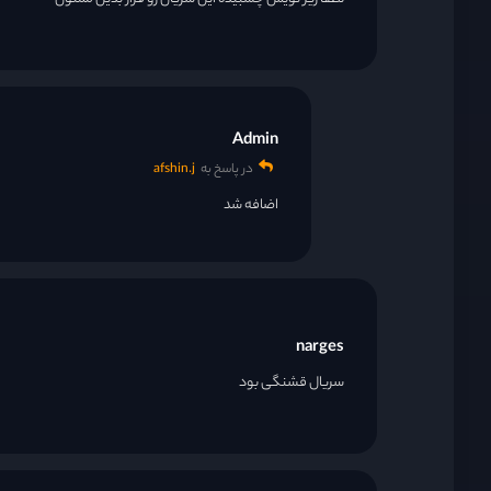
Admin
در پاسخ به
afshin.j
اضافه شد
narges
سریال قشنگی بود