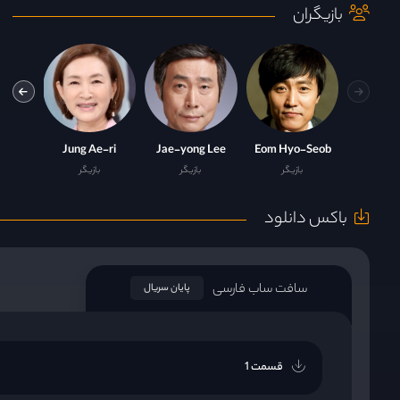
بازیگران
eon
Jung Ae-ri
Jae-yong Lee
Eom Hyo-Seob
بازیگر
بازیگر
بازیگر
باکس دانلود
سافت ساب فارسی
پایان سریال
قسمت 1