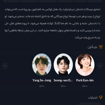
(عشق ترسناک‏).داستان درباره وارث یک هتل لوکس به نام «چون یو ری» است که می‌تواند
ارواح را ببیند و هر شب توسط ارواح مردگانی که به ناحق کشته شده‌اند، تسخیر می‌شود. او
با دادستان نخبه و عادلی به نام «ما گانگ اوک» همراه می‌شود تا پرونده‌های قتل حل‌
نشده را بررسی کنند و با فسادهای پنهان جامعه مبارزه کنند. در این میان، رابطه عاطفی آنها
نیز به تدریج رشد می‌کند.
بازیگران
Yang Se-Jong
Seong-wu Ong
Park Eun-bin
ستاره
ستاره
ستاره
امتیازات