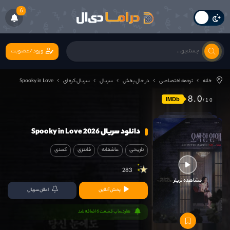
6
ورود/عضویت
خانه
ترجمه اختصاصی
در حال پخش
سریال
سریال کره ای
Spooky in Love
8.0
IMDb
دانلود سریال Spooky in Love 2026
تاریخی
عاشقانه
فانتزی
کمدی
283
مشاهده تریلر
پخش آنلاین
اعلان سریال
هاردساب قسمت 6 اضافه شد