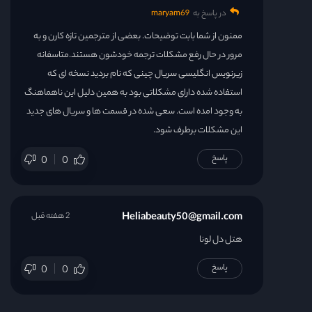
در پاسخ به
maryam69
ممنون از شما بابت توضیحات. بعضی از مترجمین تازه کارن و به
مرور در حال رفع مشکلات ترجمه خودشون هستند.متاسفانه
زیرنویس انگلیسی سریال چینی که نام بردید نسخه ای که
استفاده شده دارای مشکلاتی بود به همین دلیل این ناهماهنگ
به وجود امده است. سعی شده در قسمت ها و سریال های جدید
این مشکلات برطرف شود.
پاسخ
0
0
Heliabeauty50@gmail.com
2 هفته قبل
هتل دل لونا
پاسخ
0
0