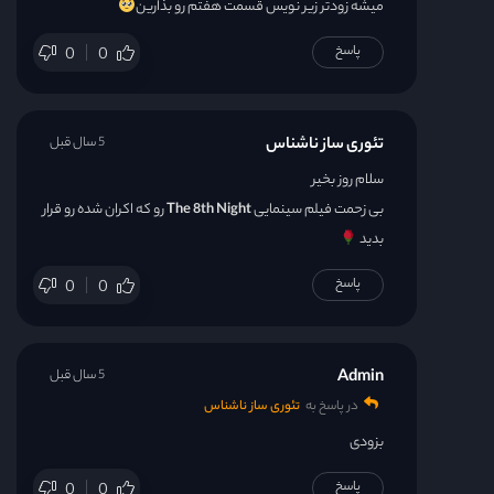
میشه زودتر زیر نویس قسمت هفتم رو بذارین
پاسخ
0
0
تئوری ساز ناشناس
5 سال قبل
سلام روز بخیر
بی زحمت فیلم سینمایی
The 8th Night
رو که اکران شده رو قرار
بدید
پاسخ
0
0
Admin
5 سال قبل
در پاسخ به
تئوری ساز ناشناس
بزودی
پاسخ
0
0