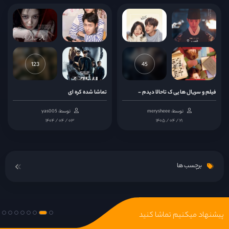
123
45
فیلم و سریال ها یی ک تاحالا دیدم -
تماشا شده کره ای
توسط: merysheee
توسط: yas005
۱۴۰۴ / ۰۴ / ۰۳
۱۴۰۵ / ۰۴ / ۲۱
برچسب ها
پیشنهاد میکنیم تماشا کنید