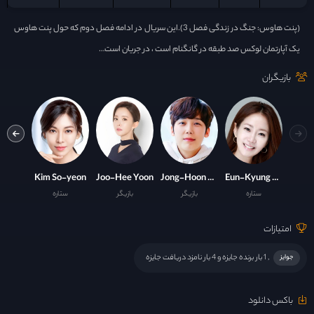
(پنت هاوس: جنگ در زندگی فصل 3).این سریال در ادامه فصل دوم که حول پنت هاوس
یک آپارتمان لوکس صد طبقه در گانگنام است ، در جریان است…
بازیگران
o-jin
Kim So-yeon
Joo-Hee Yoon
Jong-Hoon Yoon
Eun-Kyung Shin
ستاره
بازیگر
بازیگر
ستاره
ست
امتیازات
, 1 بار برنده جایزه و 4 بار نامزد دریافت جایزه
جوایز
باکس دانلود