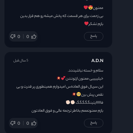
ممنون
بی زحمت برای هر قسمت که پخش میشه رو هم قرار بدین
بازم تشکر
پاسخ
0
0
A.D.N
5 سال قبل
سلام و خسته نباشیددد.
خیلییییی ممنون ازتونننن
این سریال فوق العاده‌س امیدوارم همینطوری پر قدرت و بی
نقص پیش برن
فاااااایتینگگگگگ
بازم ممنونممم بخاطر ترجمه عالی و فوق العادتون
پاسخ
0
0