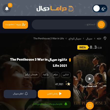
6
ورود/عضویت
خانه
سریال
سریال کره ای
The Penthouse 3 War in Life
8.3
IMDb
دانلود سریال The Penthouse 3 War in
Life 2021
جنایی
درام
رازآلود
هیجان انگیز
41,981
مشاهده تریلر
پخش آنلاین
اعلان سریال
هاردساب و سافت ساب فارسی کامل