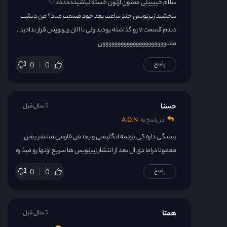
سلام خییییلی ممنون ازتون خسته نباشیدددددد♡
ببخشید زیرنویس چند ساعت بعد خود قسمت میاد؟ من دیشب
دیدم قسمت ۷ رو گذاشته بودید ولی تا الان زیرنویس قرار ندادید..
ممنووووووووووووووووووووون
پاسخ
0
0
حسنا
5 سال قبل
در پاسخ به
A.D.N
بستگی داره کی ترجمه انگلیسی و بعدش فارسی منتشر بشن ،
معمولا دراما دی ال بعد از انتشار زیرنویس ها سریع اونها رو میذاره
پاسخ
0
0
همتا
5 سال قبل