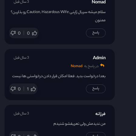
Nomad
3 سال قبل
سلام میشه سریال ژاپنی Caution, Hazardous Wife رو بذارین؟
ممنون
پاسخ
0
0
Admin
3 سال قبل
در پاسخ به
Nomad
بعدا درخواست بدید. فعلا امکان قرار دادن درخواستی ها نیست
پاسخ
0
1
فرزانه
3 سال قبل
من ندیدمش ولی تعریفشو‌ شنیدم