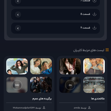
قسمت 7
قسمت 8
قسمت 9
قسمت 10
لیست های مرتبط کاربران
قسمت 11
قسمت 12
قسمت 13
342
26
قسمت 14
علاقمندی ها
برگزیده های عمرم
توسط: armila
توسط: Mohammadjafari1399
قسمت 15