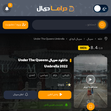
6
ورود/عضویت
خانه
سریال
سریال کره ای
Under The Queens Umbrella
8.4
IMDb
دانلود سریال Under The Queens
Umbrella 2022
تاریخی
درام
سیاسی
کمدی
3165
مشاهده تریلر
پخش آنلاین
اعلان سریال
هاردساب فارسی کامل