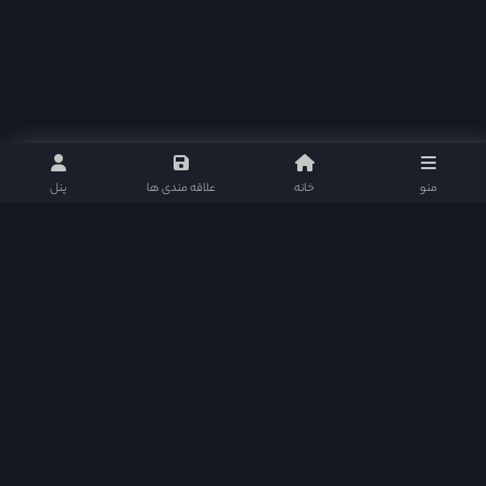
منو
خانه
علاقه مندی ها
پنل
دراما دی ال در شبکه های اجتماعی