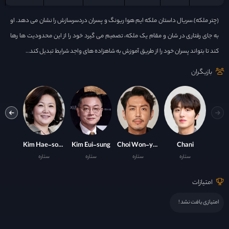
(چتر ملکه).سریال داستان ملکه ایم هوا ریونگ و پسران دردسرسازش را نشان می دهد. او
به جای رفتاری در شان و مقام یک ملکه، تصمیم می گیرد خود را از این محدودیت ها رها
کند تا بتواند پسران خود را از طریق آموزش به شاهزاده های واجد شرایط تبدیل کند…
بازیگران
ye-su
Kim Hae-sook
Kim Eui-sung
Choi Won-young
Chani
ستاره
ستاره
ستاره
ستاره
ست
امتیازات
امتیازی یافت نشد !