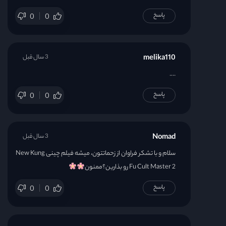
پاسخ
0
0
melika110
3 سال قبل
….
پاسخ
0
0
Nomad
3 سال قبل
سلام و با تشکر فراوان از زحماتتون، میشه فیلم چینی New Kung
Fu Cult Master 2 رو بذارین؟ممنون
پاسخ
0
0