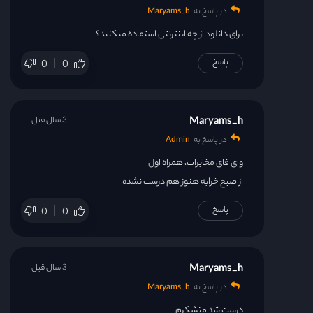
در پاسخ به
Maryams_h
برای دانلود از چه اینترنتی استفاده میکنید؟
پاسخ
0
0
Maryams_h
3 سال قبل
در پاسخ به
Admin
وای فای مخابرات، همراه اول
از صبح خرابه هنوز هم درست نشده
پاسخ
0
0
Maryams_h
3 سال قبل
در پاسخ به
Maryams_h
درست شد متشکرم