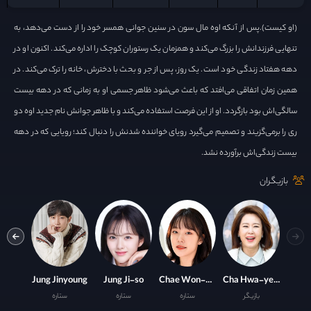
(او کیست).پس از آنکه اوه مال سون در سنین جوانی همسر خود را از دست می‌دهد، به
تنهایی فرزندانش را بزرگ می‌کند و همزمان یک رستوران کوچک را اداره می‌کند. اکنون او در
دهه هفتاد زندگی خود است. یک روز، پس از جر و بحث با دخترش، خانه را ترک می‌کند. در
همین زمان اتفاقی می‌افتد که باعث می‌شود ظاهر جسمی او به زمانی که در دهه بیست
سالگی‌اش بود بازگردد. او از این فرصت استفاده می‌کند و با ظاهر جوانش نام جدید اوه دو
ری را برمی‌گزیند و تصمیم می‌گیرد رویای خواننده شدنش را دنبال کند؛ رویایی که در دهه
بیست زندگی‌اش برآورده نشد.
بازیگران
Kim Hae-sook
Jung Jinyoung
Jung Ji-so
Chae Won-Bin
Cha Hwa-yeon
بازیگر
ستاره
ستاره
ستاره
ست