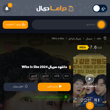
6
ورود/عضویت
خانه
سریال
سریال کره ای
Who Is She
7.6
IMDb
دانلود سریال Who Is She 2024
درام
رازآلود
فانتزی
کمدی
مشاهده تریلر
پخش آنلاین
اعلان سریال
زیرنویس و هاردساب فارسی کامل