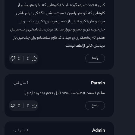
کنی‌به خودت برمیگرده ، اینکه کارهایی که نکردیم بیشتر از
کارهایی که کردیم برامون حسرت میشن ؛ اگه کی درامر باشی
موضوعش تکراریه ولی از همین موضوع تکراری یک سریال
حال‌خوب‌ کن و جمع و‌ جورتر ساخته بودن، یکجاهایی وایب سریال
هندواته چشمک زن رو‌ میداد ‌که بازم‌ مطمعنم برای چندمین باز
دیدنش خالی اژ لطف نیست
پاسخ
0
0
Parmin
1 سال قبل
سلام قسمت ۱۱ هاردساب ۷۲۰ فایل حجم ۴۸۰ رو داره چرا
پاسخ
0
0
Admin
1 سال قبل